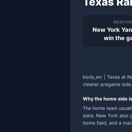
Texas Ra
SELECTIO
New York Yan
win the 
body_en: | Texas at N
cleaner pregame side.
Why the home side is
The home team usually
slate. New York also 
home field, and a mark