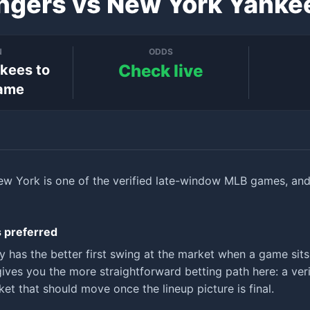
ngers vs New York Yanke
N
ODDS
Check live
kees to
game
ew York is one of the verified late-window MLB games, and
 preferred
 has the better first swing at the market when a game sits
gives you the more straightforward betting path here: a ver
et that should move once the lineup picture is final.