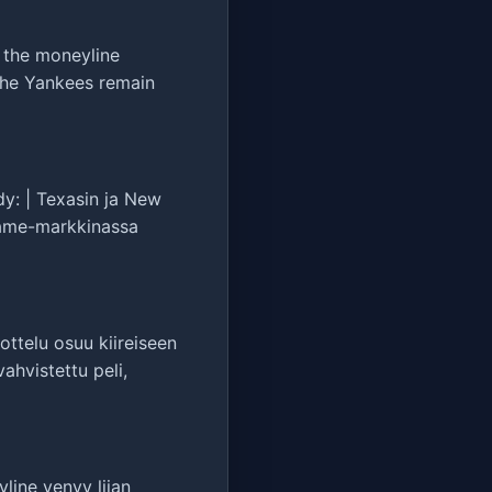
f the moneyline
 the Yankees remain
dy: | Texasin ja New
game-markkinassa
ttelu osuu kiireiseen
ahvistettu peli,
yline venyy liian