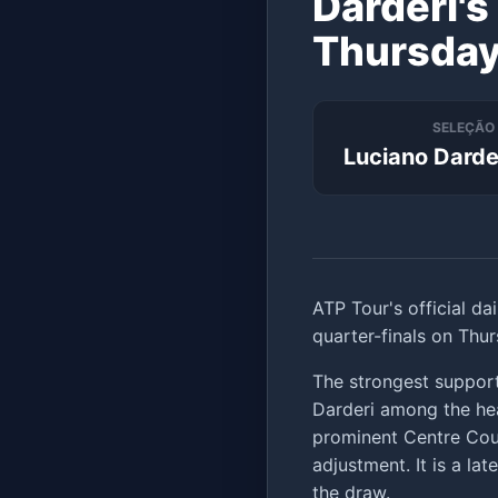
Darderi'
Thursday'
SELEÇÃO
Luciano Darder
ATP Tour's official d
quarter-finals on Thur
The strongest suppor
Darderi among the head
prominent Centre Cour
adjustment. It is a l
the draw.