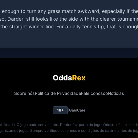
 enough to turn any grass match awkward, especially if the
o, Darderi still looks like the side with the clearer tournam
the straight winner line. For a daily tennis tip, that is enoug
Odds
Rex
Sobre nós
Política de Privacidade
Fale conosco
Notícias
18+
|
GamCare
ilidade. O jogo pode ser viciante. Perder faz parte do jogo. Oddsrex é um site d
ganizamos jogos. Sempre verifique os termos e condições do casino antes de jog