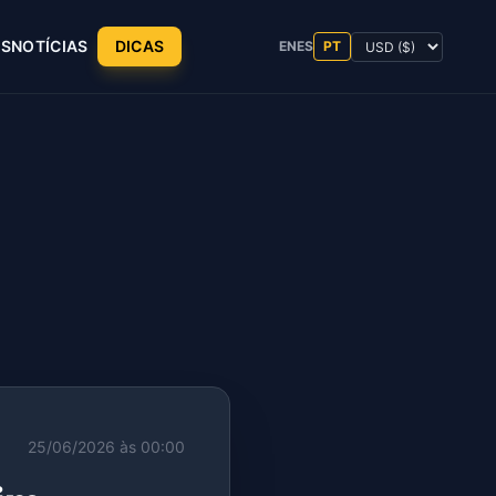
AS
NOTÍCIAS
DICAS
EN
ES
PT
25/06/2026 às 00:00