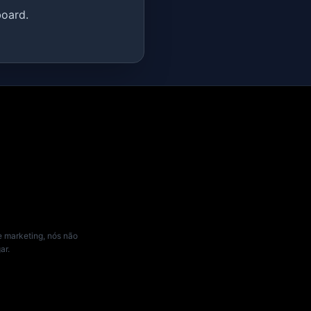
board.
e marketing, nós não
ar.