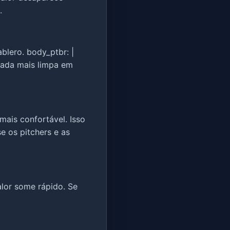
.
ablero. body_ptbr: |
trada mais limpa em
ais confortável. Isso
e os pitchers e as
alor some rápido. Se