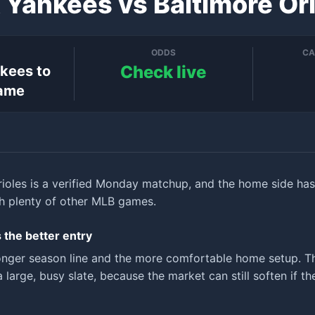
 Yankees vs Baltimore Or
ODDS
CA
Check live
kees to
game
ioles is a verified Monday matchup, and the home side ha
th plenty of other MLB games.
 the better entry
nger season line and the more comfortable home setup. Th
a large, busy slate, because the market can still soften if th