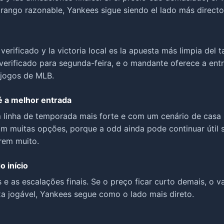
n rango razonable, Yankees sigue siendo el lado más directo
erificado y la victoria local es la apuesta más limpia del t
verificado para segunda-feira, e o mandante oferece a en
jogos de MLB.
é a melhor entrada
linha de temporada mais forte e com um cenário de casa m
 muitas opções, porque a odd ainda pode continuar útil s
rem muito.
o início
 e as escalações finais. Se o preço ficar curto demais, o v
a jogável, Yankees segue como o lado mais direto.