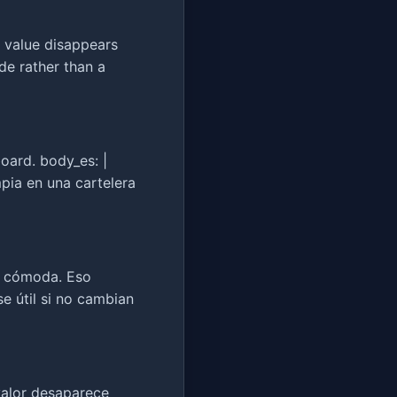
he value disappears
ide rather than a
oard. body_es: |
mpia en una cartelera
s cómoda. Eso
e útil si no cambian
 valor desaparece