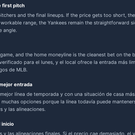
first pitch
itchers and the final lineups. If the price gets too short, t
n a workable range, the Yankees remain the straightforward s
e angle.
B game, and the home moneyline is the cleanest bet on the b
erificado para el lunes, y el local ofrece la entrada más li
gos de MLB.
a mejor entrada
 mejor línea de temporada y con una situación de casa má
 muchas opciones porque la línea todavía puede manteners
 y las alineaciones.
 inicio
 y las alineaciones finales. Si el precio cae demasiado, el