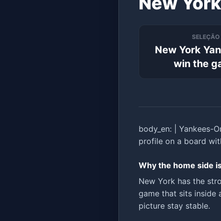
New York
SELEÇÃO
New York Yan
win the 
body_en: | Yankees-Or
profile on a board wi
Why the home side is
New York has the stro
game that sits inside 
picture stay stable.