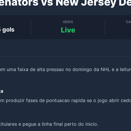
enators vs New Jersey De
ODDS
CA
Live
 gols
em uma faixa de alta pressao no domingo da NHL e a leitur
xa
m produzir fases de pontuacao rapida se o jogo abrir cedo
itulares e pegue a linha final perto do inicio.