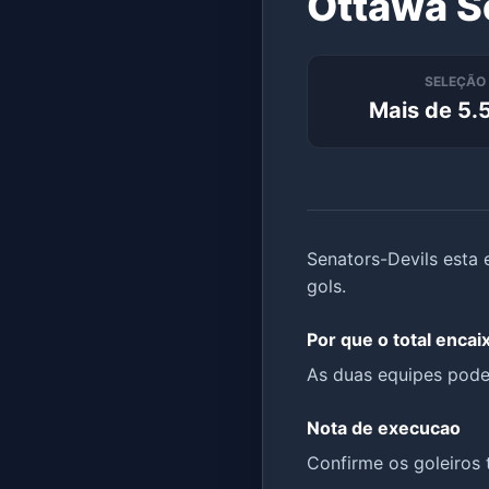
Ottawa S
SELEÇÃO
Mais de 5.5
Senators-Devils esta 
gols.
Por que o total encai
As duas equipes pode
Nota de execucao
Confirme os goleiros t