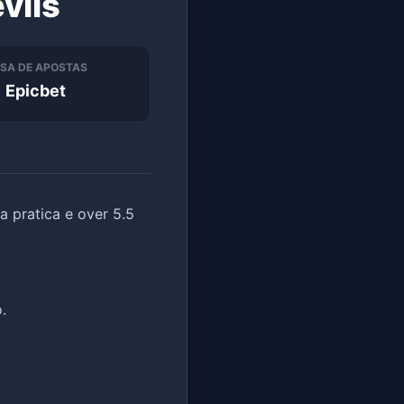
vils
SA DE APOSTAS
Epicbet
a pratica e over 5.5
.