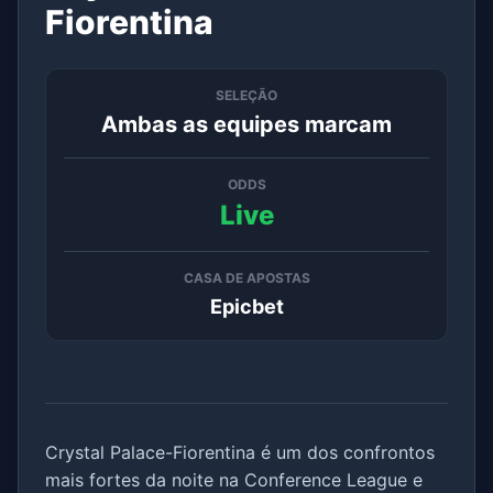
Fiorentina
SELEÇÃO
Ambas as equipes marcam
ODDS
Live
CASA DE APOSTAS
Epicbet
Crystal Palace-Fiorentina é um dos confrontos
mais fortes da noite na Conference League e