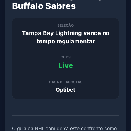
Buffalo Sabres
SELEÇÃO
Tampa Bay Lightning vence no
tempo regulamentar
ODDS
Live
CASA DE APOSTAS
Optibet
O guia da NHL.com deixa este confronto como