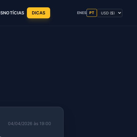
AS
NOTÍCIAS
DICAS
EN
ES
PT
04/04/2026 às 19:00