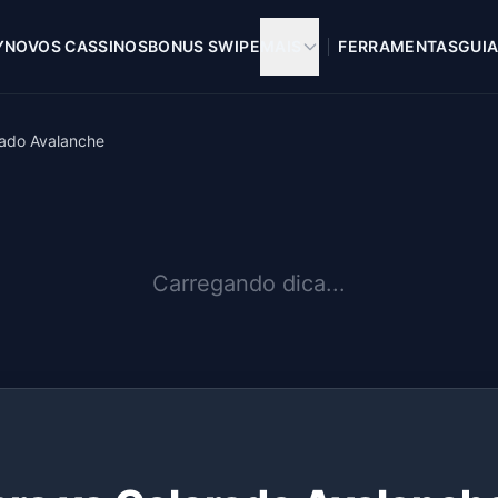
Y
NOVOS CASSINOS
BONUS SWIPE
MAIS
FERRAMENTAS
GUI
rado Avalanche
Carregando dica...