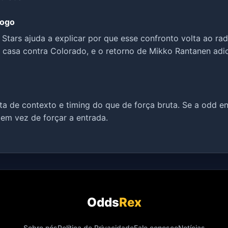
jogo
tars ajuda a explicar por que esse confronto volta ao rad
 casa contra Colorado, e o retorno de Mikko Rantanen adi
a de contexto e timing do que de força bruta. Se a odd e
em vez de forçar a entrada.
Odds
Rex
Sobre nós
Política de Privacidade
Fale conosco
Notícias