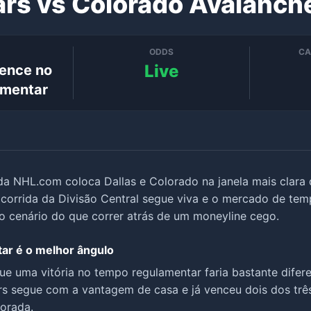
ars vs Colorado Avalanch
ODDS
CA
Live
vence no
amentar
 NHL.com coloca Dallas e Colorado na janela mais clara d
 corrida da Divisão Central segue viva e o mercado de te
 cenário do que correr atrás de um moneyline cego.
ar é o melhor ângulo
 uma vitória no tempo regulamentar faria bastante diferen
rs segue com a vantagem de casa e já venceu dois dos trê
orada.