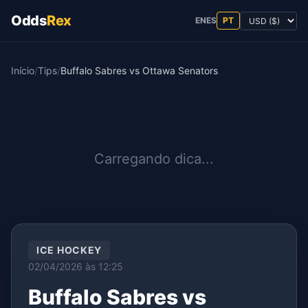
Odds
Rex
EN
ES
PT
Início
/
Tips
/
Buffalo Sabres vs Ottawa Senators
Carregando dica...
ICE HOCKEY
02/04/2026 às 12:25
Buffalo Sabres vs