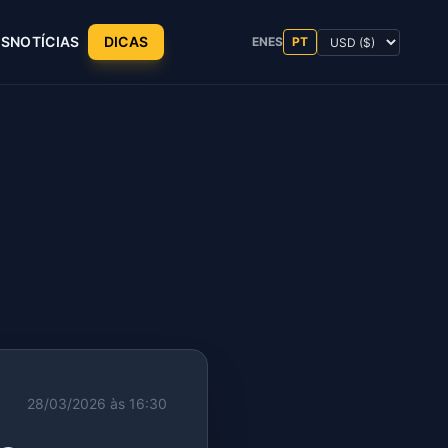
AS
NOTÍCIAS
DICAS
EN
ES
PT
28/03/2026 às 16:30