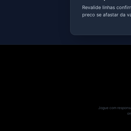
Revalide linhas confi
preco se afastar da 
Jogue com responsab
or