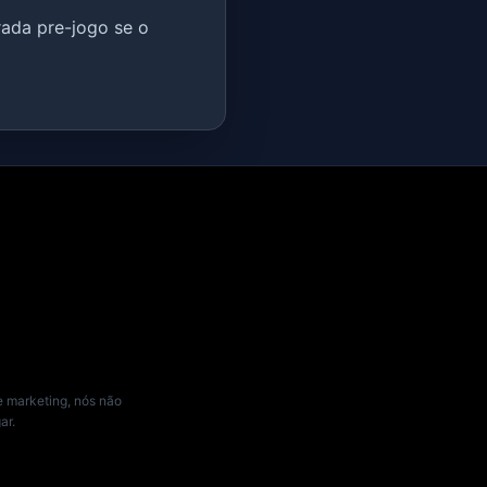
trada pre-jogo se o
e marketing, nós não
ar.