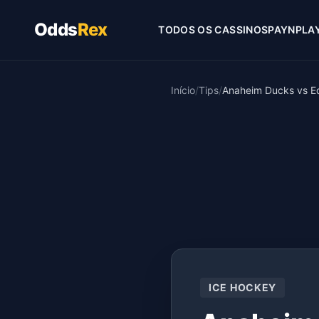
Odds
Rex
TODOS OS CASSINOS
PAYNPLA
Início
/
Tips
/
Anaheim Ducks vs E
ICE HOCKEY