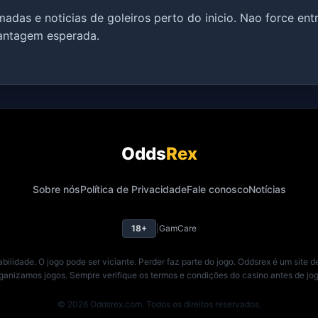
rmadas e noticias de goleiros perto do inicio. Nao force en
vantagem esperada.
Odds
Rex
Sobre nós
Política de Privacidade
Fale conosco
Notícias
18+
|
GamCare
ilidade. O jogo pode ser viciante. Perder faz parte do jogo. Oddsrex é um site d
ganizamos jogos. Sempre verifique os termos e condições do casino antes de jog
© 2026 Oddsrex.com. Todos os direitos reservados.