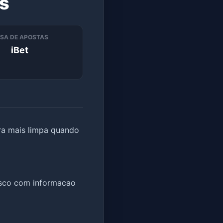
s
SA DE APOSTAS
iBet
ura mais limpa quando
isco com informacao