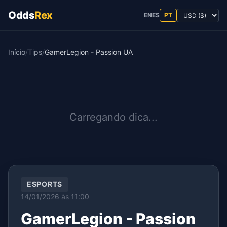
Odds
Rex
EN
ES
PT
Início
/
Tips
/
GamerLegion - Passion UA
Carregando dica...
ESPORTS
14/01/2026 às 11:00
GamerLegion - Passion