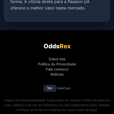
forma. A vitória direta para a Passion UA
oferece o melhor valor neste mercado.
Odds
Rex
Sobre nós
Política de Privacidade
Fale conosco
Notícias
18+
|
GamCare
Jogue com responsabilidade. O jogo pode ser viciante. Perder faz parte do
jogo. Oddsrex é um site de marketing, nós não organizamos jogos. Sempre
verifique os termos e condições do casino antes de jogar.