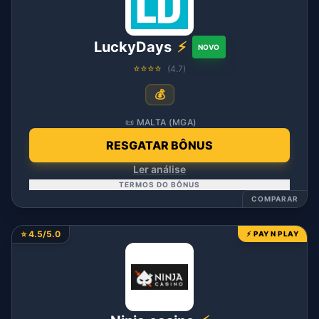
LuckyDays
⚡
NOVO
⭐⭐⭐⭐
(4.7)
💰
📜
MALTA (MGA)
RESGATAR BÔNUS
Ler análise
TERMOS DO BÔNUS
COMPARAR
⭐ 4.5/5.0
⚡ PAY N PLAY