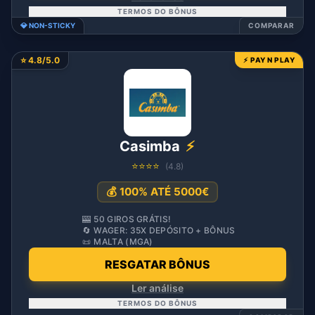
TERMOS DO BÔNUS
💎 NON-STICKY
COMPARAR
⭐ 4.8/5.0
⚡ PAY N PLAY
Casimba
⚡
⭐⭐⭐⭐
(4.8)
💰 100% ATÉ 5000€
🎰
50 GIROS GRÁTIS!
🔄
WAGER: 35X DEPÓSITO + BÔNUS
📜
MALTA (MGA)
RESGATAR BÔNUS
Ler análise
TERMOS DO BÔNUS