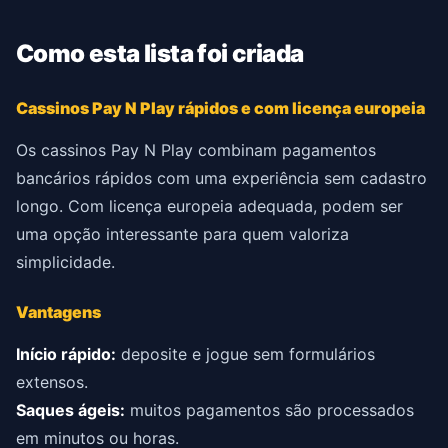
Como esta lista foi criada
Cassinos Pay N Play rápidos e com licença europeia
Os cassinos Pay N Play combinam pagamentos
bancários rápidos com uma experiência sem cadastro
longo. Com licença europeia adequada, podem ser
uma opção interessante para quem valoriza
simplicidade.
Vantagens
Início rápido:
deposite e jogue sem formulários
extensos.
Saques ágeis:
muitos pagamentos são processados
em minutos ou horas.