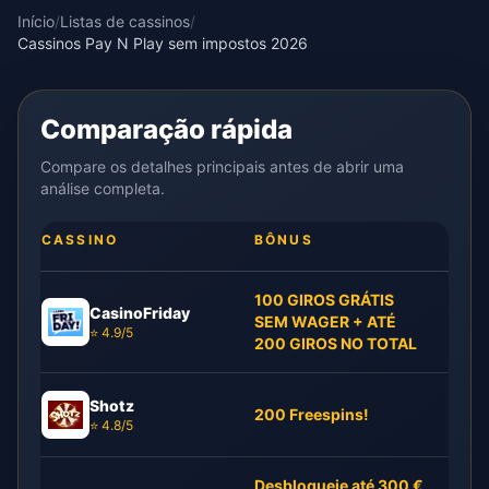
Início
/
Listas de cassinos
/
Cassinos Pay N Play sem impostos 2026
Comparação rápida
Compare os detalhes principais antes de abrir uma
análise completa.
CASSINO
BÔNUS
LI
100 GIROS GRÁTIS
CasinoFriday
SEM WAGER + ATÉ
Est
⭐ 4.9/5
200 GIROS NO TOTAL
Shotz
200 Freespins!
Est
⭐ 4.8/5
Desbloqueie até 300 €