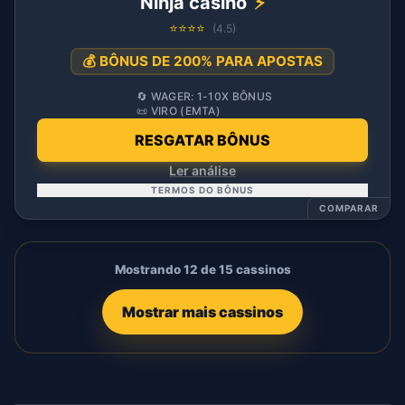
Ninja casino
⚡
⭐⭐⭐⭐
(4.5)
💰 BÔNUS DE 200% PARA APOSTAS
🔄
WAGER: 1-10X BÔNUS
📜
VIRO (EMTA)
RESGATAR BÔNUS
Ler análise
TERMOS DO BÔNUS
COMPARAR
Mostrando 12 de 15 cassinos
Mostrar mais cassinos