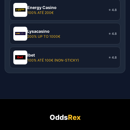
Energy Casino
⭐ 4.8
100% ATÉ 200€
Lysacasino
⭐ 4.8
200% UP TO 1000€
Ibet
⭐ 4.8
100% ATÉ 100€ (NON-STICKY)
Odds
Rex