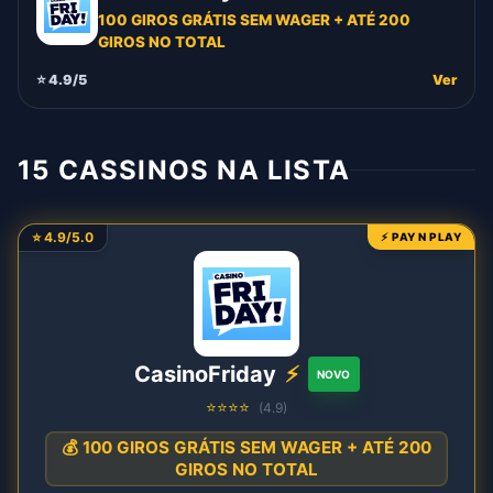
100 GIROS GRÁTIS SEM WAGER + ATÉ 200
GIROS NO TOTAL
⭐ 4.9/5
Ver
15 CASSINOS NA LISTA
⭐ 4.9/5.0
⚡ PAY N PLAY
CasinoFriday
⚡
NOVO
⭐⭐⭐⭐
(4.9)
💰 100 GIROS GRÁTIS SEM WAGER + ATÉ 200
GIROS NO TOTAL