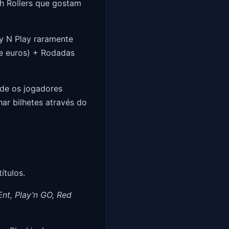
h Rollers que gostam
y N Play raramente
e euros) + Rodadas
nde os jogadores
r bilhetes através do
ítulos.
nt, Play’n GO, Red