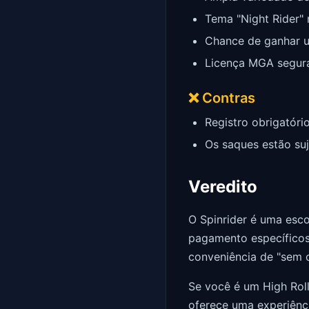
Tema "Night Rider" 
Chance de ganhar u
Licença MGA segur
❌ Contras
Registro obrigatóri
Os saques estão su
Veredito
O Spinrider é uma esc
pagamento específicos 
conveniência de "sem c
Se você é um High Roll
oferece uma experiênc