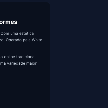
normes
. Com uma estética
ico. Operado pela White
 online tradicional.
 uma variedade maior