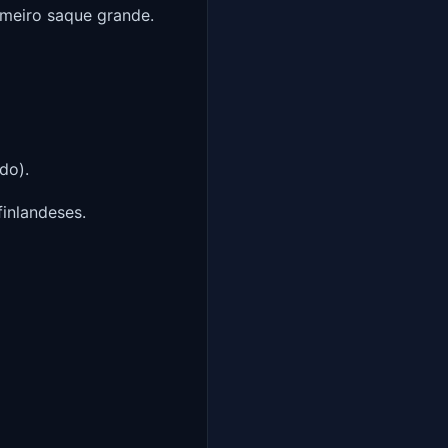
rimeiro saque grande.
do).
inlandeses.