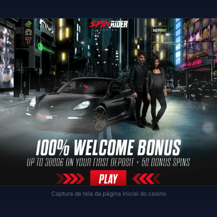
Captura de tela da página inicial do casino