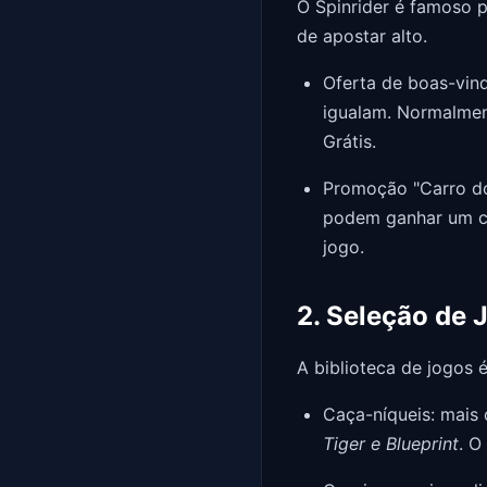
O Spinrider é famoso 
de apostar alto.
Oferta de boas-vin
igualam. Normalmen
Grátis.
Promoção "Carro do
podem ganhar um ca
jogo.
2. Seleção de 
A biblioteca de jogos 
Caça-níqueis: mais
Tiger e Blueprint
. O