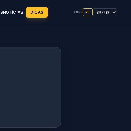
AS
NOTÍCIAS
DICAS
EN
ES
PT