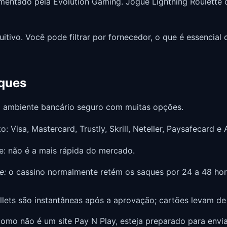
imentado pela Evolution Gaming. Jogue Lightning Roulette
tuitivo. Você pode filtrar por fornecedor, o que é essencia
aques
m ambiente bancário seguro com muitas opções.
 Visa, Mastercard, Trustly, Skrill, Neteller, Paysafecard e 
e: não é a mais rápida do mercado.
e:
o cassino normalmente retém os saques por 24 a 48 hor
lets são instantâneas após a aprovação; cartões levam de 1
como não é um site Pay N Play, esteja preparado para env