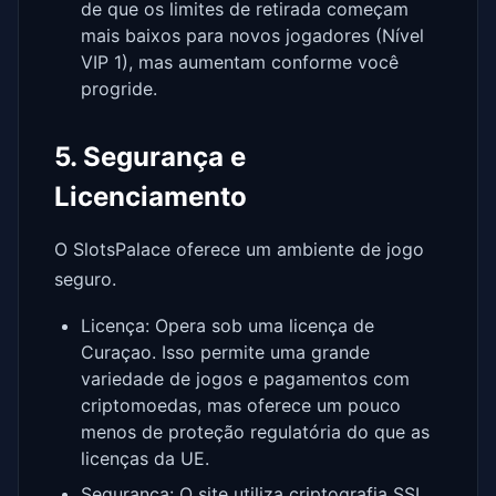
de que os limites de retirada começam
mais baixos para novos jogadores (Nível
VIP 1), mas aumentam conforme você
progride.
5. Segurança e
Licenciamento
O SlotsPalace oferece um ambiente de jogo
seguro.
Licença: Opera sob uma licença de
Curaçao. Isso permite uma grande
variedade de jogos e pagamentos com
criptomoedas, mas oferece um pouco
menos de proteção regulatória do que as
licenças da UE.
Segurança: O site utiliza criptografia SSL