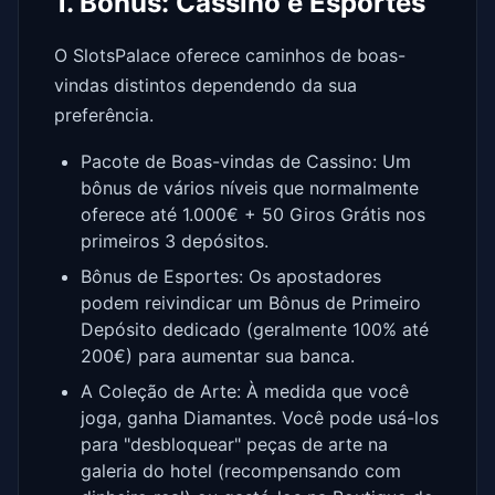
1. Bônus: Cassino e Esportes
O SlotsPalace oferece caminhos de boas-
vindas distintos dependendo da sua
preferência.
Pacote de Boas-vindas de Cassino: Um
bônus de vários níveis que normalmente
oferece até 1.000€ + 50 Giros Grátis nos
primeiros 3 depósitos.
Bônus de Esportes: Os apostadores
podem reivindicar um Bônus de Primeiro
Depósito dedicado (geralmente 100% até
200€) para aumentar sua banca.
A Coleção de Arte: À medida que você
joga, ganha Diamantes. Você pode usá-los
para "desbloquear" peças de arte na
galeria do hotel (recompensando com