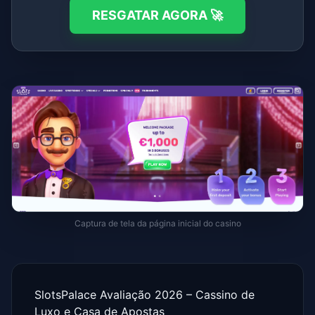
RESGATAR AGORA 🚀
Captura de tela da página inicial do casino
SlotsPalace Avaliação 2026 – Cassino de
Luxo e Casa de Apostas