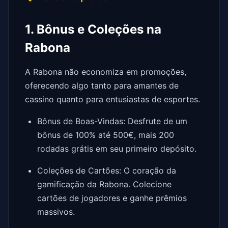
1. Bônus e Coleções na
Rabona
A Rabona não economiza em promoções,
oferecendo algo tanto para amantes de
cassino quanto para entusiastas de esportes.
Bônus de Boas-Vindas: Desfrute de um
bônus de 100% até 500€, mais 200
rodadas grátis em seu primeiro depósito.
Coleções de Cartões: O coração da
gamificação da Rabona. Colecione
cartões de jogadores e ganhe prêmios
massivos.