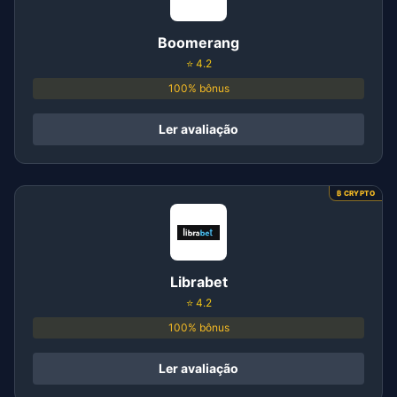
Boomerang
⭐ 4.2
100% bônus
Ler avaliação
₿ CRYPTO
Librabet
⭐ 4.2
100% bônus
Ler avaliação