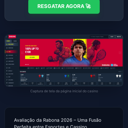
RESGATAR AGORA 🚀
Captura de tela da página inicial do casino
Avaliação da Rabona 2026 – Uma Fusão
Perfeita entre Esportes e Cassino