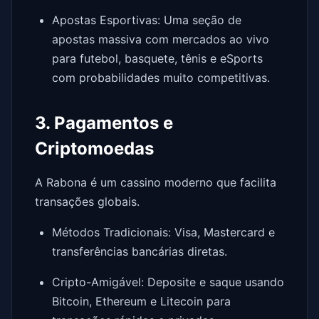
Apostas Esportivas: Uma seção de
apostas massiva com mercados ao vivo
para futebol, basquete, tênis e eSports
com probabilidades muito competitivas.
3. Pagamentos e
Criptomoedas
A Rabona é um cassino moderno que facilita
transações globais.
Métodos Tradicionais: Visa, Mastercard e
transferências bancárias diretas.
Cripto-Amigável: Deposite e saque usando
Bitcoin, Ethereum e Litecoin para