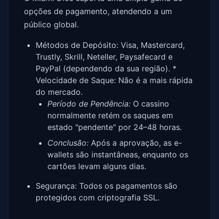
opções de pagamento, atendendo a um
público global.
Métodos de Depósito: Visa, Mastercard,
Trustly, Skrill, Neteller, Paysafecard e
PayPal (dependendo da sua região). *
Velocidade de Saque: Não é a mais rápida
do mercado.
Período de Pendência:
O cassino
normalmente retém os saques em
estado "pendente" por 24–48 horas.
Conclusão:
Após a aprovação, as e-
wallets são instantâneas, enquanto os
cartões levam alguns dias.
Segurança: Todos os pagamentos são
protegidos com criptografia SSL.