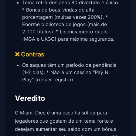
Tema retrô dos anos 80 divertido e único.
* Bônus de boas-vindas de alta
porcentagem (muitas vezes 200%). *
Enorme biblioteca de jogos (mais de
2.000 títulos). * Licenciamento duplo
(MGA e UKGC) para máxima segurança.
❌ Contras
Os saques têm um período de pendência
(1-2 dias). * Não é um cassino "Pay N
Play" (requer registro).
Veredito
O Miami Dice é uma escolha sólida para
jogadores que gostam de um tema forte e
desejam aumentar seu saldo com um bônus