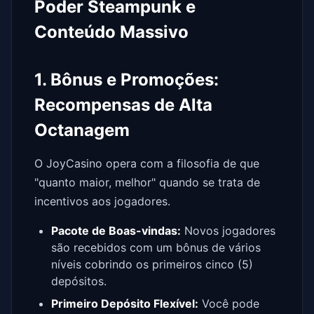
Poder Steampunk e
Conteúdo Massivo
1. Bônus e Promoções:
Recompensas de Alta
Octanagem
O JoyCasino opera com a filosofia de que
"quanto maior, melhor" quando se trata de
incentivos aos jogadores.
Pacote de Boas-vindas:
Novos jogadores
são recebidos com um bônus de vários
níveis cobrindo os primeiros cinco (5)
depósitos.
Primeiro Depósito Flexível:
Você pode