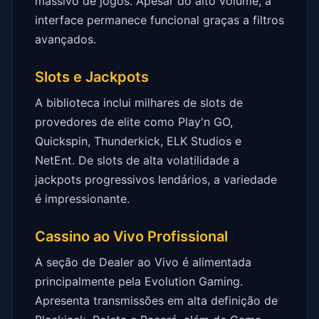
massivo de jogos. Apesar do alto volume, a
interface permanece funcional graças a filtros
avançados.
Slots e Jackpots
A biblioteca inclui milhares de slots de
provedores de elite como Play'n GO,
Quickspin, Thunderkick, ELK Studios e
NetEnt. De slots de alta volatilidade a
jackpots progressivos lendários, a variedade
é impressionante.
Cassino ao Vivo Profissional
A seção de Dealer ao Vivo é alimentada
principalmente pela Evolution Gaming.
Apresenta transmissões em alta definição de