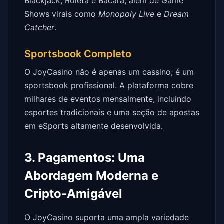
Blackjack, Roleta e Bacará, além de Game
Shows virais como
Monopoly Live
e
Dream
Catcher
.
Sportsbook Completo
O JoyCasino não é apenas um cassino; é um
sportsbook profissional. A plataforma cobre
milhares de eventos mensalmente, incluindo
esportes tradicionais e uma seção de apostas
em eSports altamente desenvolvida.
3. Pagamentos: Uma
Abordagem Moderna e
Cripto-Amigável
O JoyCasino suporta uma ampla variedade