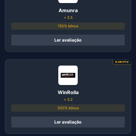
Amunra
⭐ 3.5
150% bônus
Ler avaliação
₿ CRYPTO
WinRolla
⭐ 3.2
300% bônus
Ler avaliação