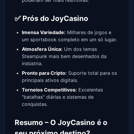
✅ Prós do JoyCasino
Imensa Variedade:
Milhares de jogos e
um sportsbook completo em um só lugar.
Atmosfera Única:
Um dos temas
Steampunk mais bem desenhados da
indústria.
Pronto para Cripto:
Suporte total para os
principais ativos digitais.
Torneios Competitivos:
Excelentes
"batalhas" diárias e sistemas de
conquistas.
Resumo – O JoyCasino é o
seu próximo destino?