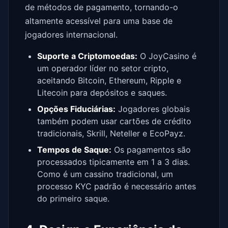
de métodos de pagamento, tornando-o
altamente acessível para uma base de
jogadores internacional.
Suporte a Criptomoedas:
O JoyCasino é
um operador líder no setor cripto,
aceitando Bitcoin, Ethereum, Ripple e
Litecoin para depósitos e saques.
Opções Fiduciárias:
Jogadores globais
também podem usar cartões de crédito
tradicionais, Skrill, Neteller e EcoPayz.
Tempos de Saque:
Os pagamentos são
processados tipicamente em 1 a 3 dias.
Como é um cassino tradicional, um
processo KYC padrão é necessário antes
do primeiro saque.