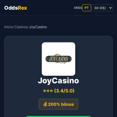
Odds
Rex
EN
ES
PT
Início
/
Casinos
/
JoyCasino
JoyCasino
⭐⭐⭐ (3.4/5.0)
💰
200% bônus