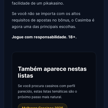
facilidade de um pikakasino.
Se você não se importa com os altos
requisitos de apostas no bônus, o Casimba é
agora uma das principais escolhas.
Jogue com responsabilidade. 18+.
Também aparece nestas
listas
Se você procura cassinos com perfil
parecido, estas listas temáticas são o
próximo passo mais natural.
Melhores Cassinos 2026