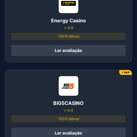
Energy Casino
⭐ 4.8
100% bônus
Ler avaliação
⚡ PNP
BIG5CASINO
⭐ 4.4
100% bônus
Ler avaliação