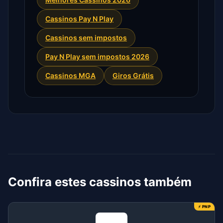
Cassinos Pay N Play
Cassinos sem impostos
Pay N Play sem impostos 2026
Cassinos MGA
Giros Grátis
Confira estes cassinos também
⚡ PNP