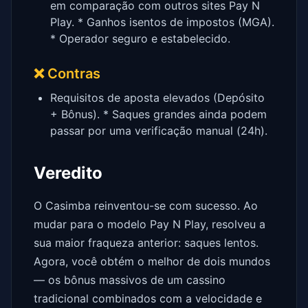
em comparação com outros sites Pay N
Play. * Ganhos isentos de impostos (MGA).
* Operador seguro e estabelecido.
❌ Contras
Requisitos de aposta elevados (Depósito
+ Bônus). * Saques grandes ainda podem
passar por uma verificação manual (24h).
Veredito
O Casimba reinventou-se com sucesso. Ao
mudar para o modelo Pay N Play, resolveu a
sua maior fraqueza anterior: saques lentos.
Agora, você obtém o melhor de dois mundos
— os bônus massivos de um cassino
tradicional combinados com a velocidade e