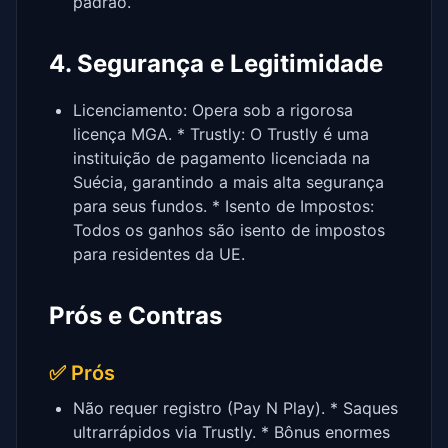
padrão.
4. Segurança e Legitimidade
Licenciamento: Opera sob a rigorosa
licença MGA. * Trustly: O Trustly é uma
instituição de pagamento licenciada na
Suécia, garantindo a mais alta segurança
para seus fundos. * Isento de Impostos:
Todos os ganhos são isento de impostos
para residentes da UE.
Prós e Contras
✅ Prós
Não requer registro (Pay N Play). * Saques
ultrarrápidos via Trustly. * Bônus enormes