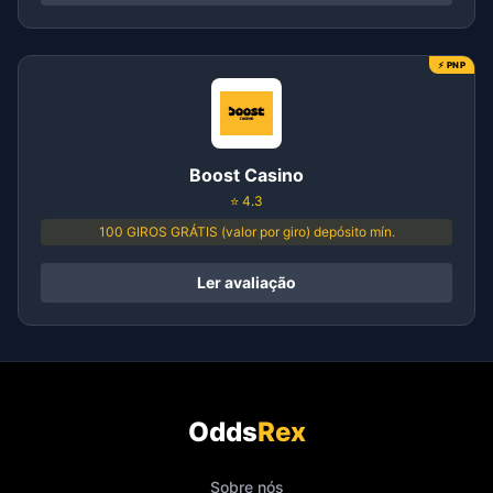
⚡ PNP
Boost Casino
⭐ 4.3
100 GIROS GRÁTIS (valor por giro) depósito mín.
Ler avaliação
Odds
Rex
Sobre nós