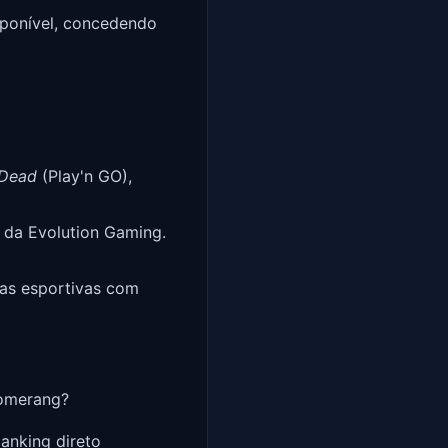
sponível, concedendo
 Dead
(Play'n GO),
 da Evolution Gaming.
as esportivas com
oomerang?
anking direto