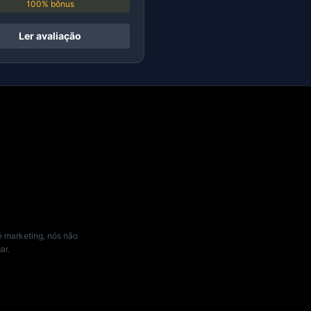
100% bônus
Ler avaliação
e marketing, nós não
ar.