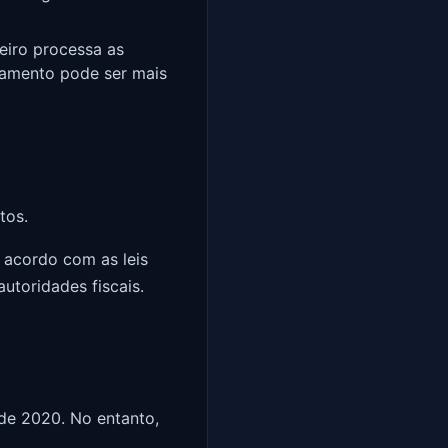
eiro processa as
samento pode ser mais
tos.
 acordo com as leis
utoridades fiscais.
de 2020. No entanto,