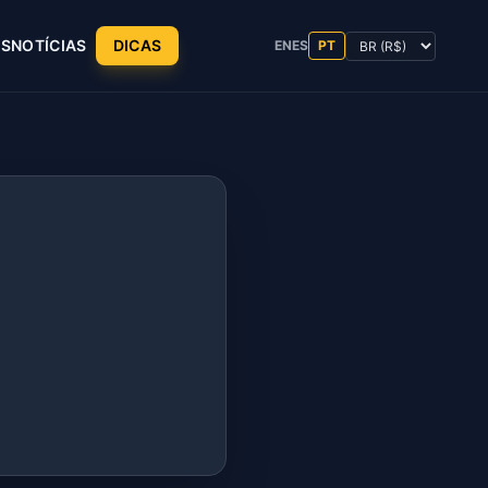
AS
NOTÍCIAS
DICAS
EN
ES
PT