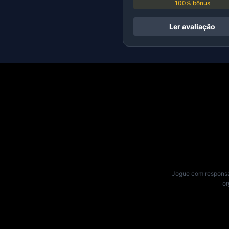
100% bônus
Ler avaliação
Jogue com responsab
or