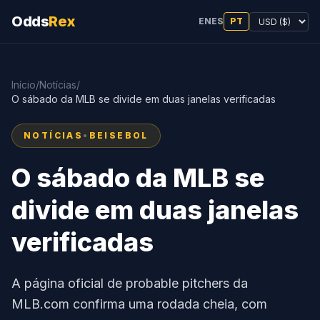
Odds
Rex
EN
ES
PT
Início
/
Notícias
/
O sábado da MLB se divide em duas janelas verificadas
NOTÍCIAS
•
BEISEBOL
O sábado da MLB se
divide em duas janelas
verificadas
A página oficial de probable pitchers da
MLB.com confirma uma rodada cheia, com