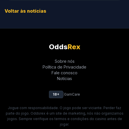
Voltar às notícias
Odds
Rex
Sobre nós
Política de Privacidade
Fale conosco
Notícias
18+
|
GamCare
Jogue com responsabilidade. O jogo pode ser viciante. Perder faz
parte do jogo. Oddsrex é um site de marketing, nós não organizamos
jogos. Sempre verifique os termos e condições do casino antes de
jogar.