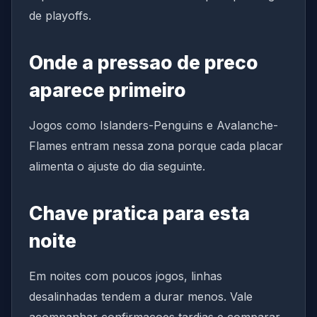
de playoffs.
Onde a pressao de preco
aparece primeiro
Jogos como Islanders-Penguins e Avalanche-
Flames entram nessa zona porque cada placar
alimenta o ajuste do dia seguinte.
Chave pratica para esta
noite
Em noites com poucos jogos, linhas
desalinhadas tendem a durar menos. Vale