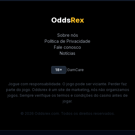
Odds
Rex
Sobre nós
Política de Privacidade
Fale conosco
Notícias
18+
|
GamCare
Jogue com responsabilidade. O jogo pode ser viciante. Perder faz
parte do jogo. Oddsrex é um site de marketing, nós não organizamos
jogos. Sempre verifique os termos e condições do casino antes de
jogar.
© 2026 Oddsrex.com. Todos os direitos reservados.