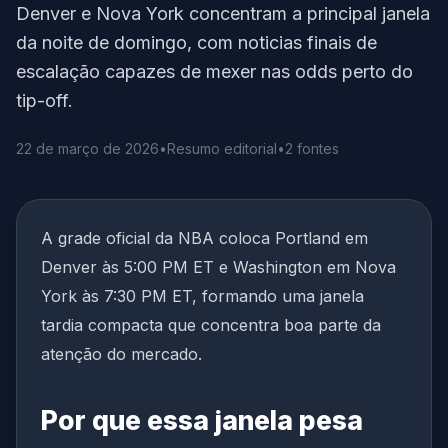
Denver e Nova York concentram a principal janela
da noite de domingo, com noticias finais de
escalação capazes de mexer nas odds perto do
tip-off.
22 de março de 2026
•
Resumo editorial
•
2 fontes
A grade oficial da NBA coloca Portland em
Denver às 5:00 PM ET e Washington em Nova
York às 7:30 PM ET, formando uma janela
tardia compacta que concentra boa parte da
atenção do mercado.
Por que essa janela pesa