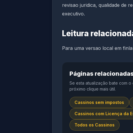
revisao juridica, qualidade de r
executivo.
Leitura relacionad
Para uma versao local em finla
Páginas relacionada
Se esta atualização bate com o
próximo clique mais útil.
Cassinos sem impostos
Cassinos com Licença da E
Todos os Cassinos