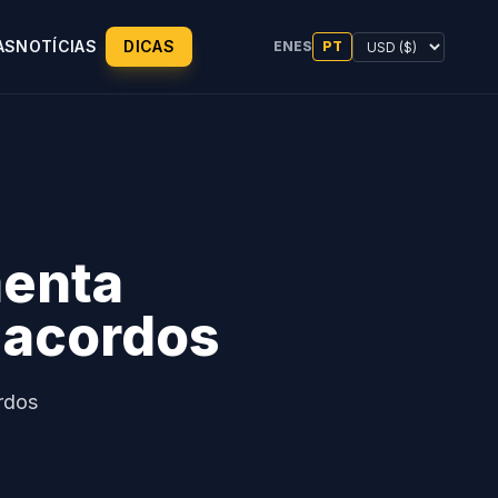
AS
NOTÍCIAS
DICAS
EN
ES
PT
menta
 acordos
rdos