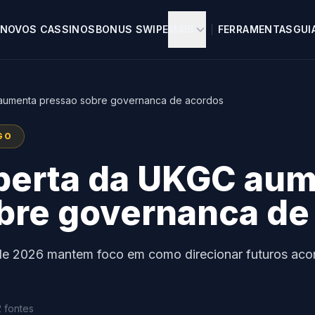
NOVOS CASSINOS
BONUS SWIPE
MAIS
FERRAMENTAS
GUI
 aumenta pressao sobre governanca de acordos
GO
berta da UKGC au
bre governanca de
l de 2026 mantem foco em como direcionar futuros aco
2 fontes