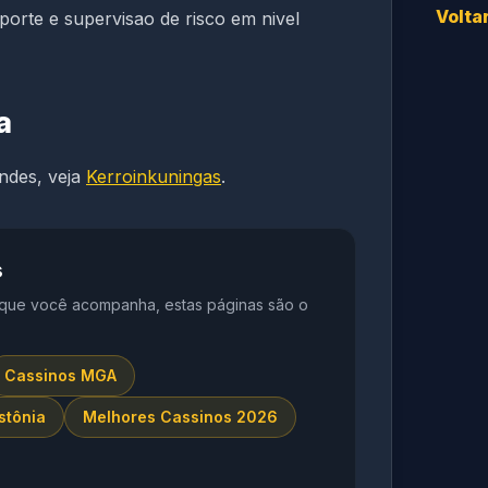
Volta
eporte e supervisao de risco em nivel
a
ndes, veja
Kerroinkuningas
.
s
 que você acompanha, estas páginas são o
Cassinos MGA
stônia
Melhores Cassinos 2026