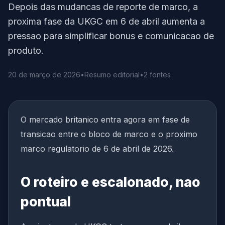
Depois das mudancas de reporte de marco, a
proxima fase da UKGC em 6 de abril aumenta a
pressao para simplificar bonus e comunicacao de
produto.
20 de março de 2026
•
Resumo editorial
•
2 fontes
O mercado britanico entra agora em fase de
transicao entre o bloco de marco e o proximo
marco regulatorio de 6 de abril de 2026.
O roteiro e escalonado, nao
pontual