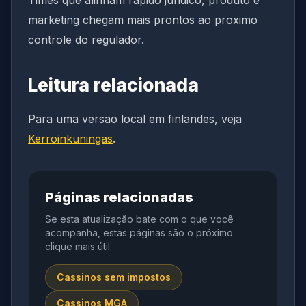
Times que alinham rapido juridico, produto e
marketing chegam mais prontos ao proximo
controle do regulador.
Leitura relacionada
Para uma versao local em finlandes, veja
Kerroinkuningas
.
Páginas relacionadas
Se esta atualização bate com o que você
acompanha, estas páginas são o próximo
clique mais útil.
Cassinos sem impostos
Cassinos MGA