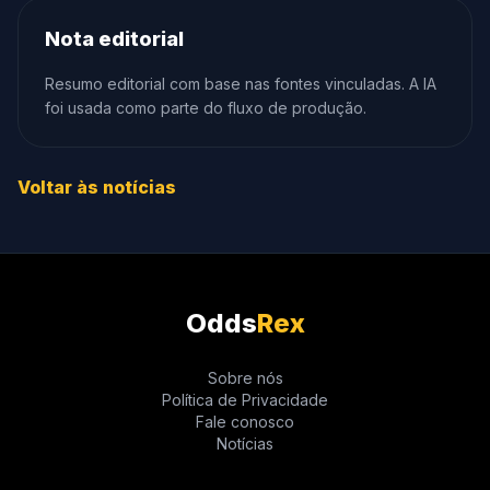
Nota editorial
Resumo editorial com base nas fontes vinculadas. A IA
foi usada como parte do fluxo de produção.
Voltar às notícias
Odds
Rex
Sobre nós
Política de Privacidade
Fale conosco
Notícias