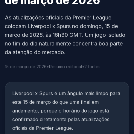
de março de 2026
As atualizações oficiais da Premier League
colocam Liverpool x Spurs no domingo, 15 de
março de 2026, às 16h30 GMT. Um jogo isolado
no fim do dia naturalmente concentra boa parte
da atenção do mercado.
15 de março de 2026
•
Resumo editorial
•
2 fontes
Liverpool x Spurs é um ângulo mais limpo para
este 15 de março do que uma final em
andamento, porque o horário do jogo está
confirmado diretamente pelas atualizações
oficiais da Premier League.