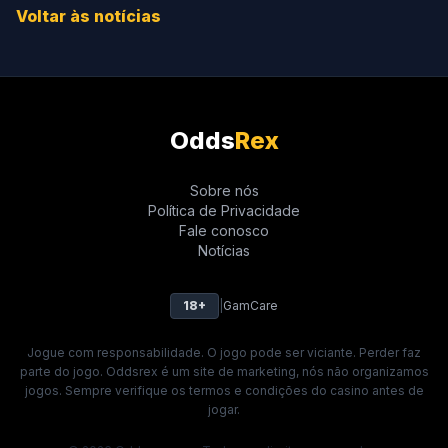
Voltar às notícias
Odds
Rex
Sobre nós
Política de Privacidade
Fale conosco
Notícias
18+
|
GamCare
Jogue com responsabilidade. O jogo pode ser viciante. Perder faz
parte do jogo. Oddsrex é um site de marketing, nós não organizamos
jogos. Sempre verifique os termos e condições do casino antes de
jogar.