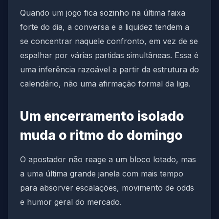
Quando um jogo fica sozinho na última faixa
forte do dia, a conversa e a liquidez tendem a
se concentrar naquele confronto, em vez de se
espalhar por várias partidas simultâneas. Essa é
uma inferência razoável a partir da estrutura do
calendário, não uma afirmação formal da liga.
Um encerramento isolado
muda o ritmo do domingo
O apostador não reage a um bloco lotado, mas
a uma última grande janela com mais tempo
para absorver escalações, movimento de odds
e humor geral do mercado.