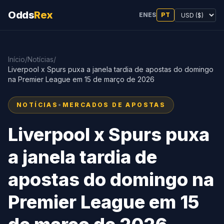
Odds
Rex
EN
ES
PT
Início
/
Notícias
/
Liverpool x Spurs puxa a janela tardia de apostas do domingo
na Premier League em 15 de março de 2026
NOTÍCIAS
•
MERCADOS DE APOSTAS
Liverpool x Spurs puxa
a janela tardia de
apostas do domingo na
Premier League em 15