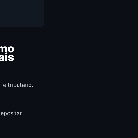
omo
ais
 e tributário.
epositar.