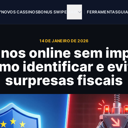
Y
NOVOS CASSINOS
BONUS SWIPE
MAIS
FERRAMENTAS
GUI
14 DE JANEIRO DE 2026
nos online sem im
mo identificar e evi
surpresas fiscais