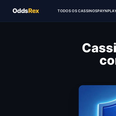
Odds
Rex
TODOS OS CASSINOS
PAYNPLA
Cassi
co