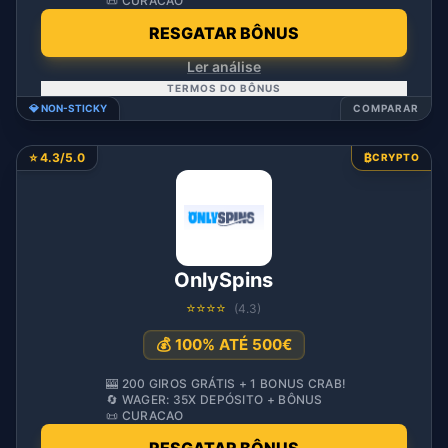
📜
CURACAO
RESGATAR BÔNUS
Ler análise
TERMOS DO BÔNUS
💎 NON-STICKY
COMPARAR
⭐ 4.3/5.0
₿
CRYPTO
OnlySpins
⭐⭐⭐⭐
(4.3)
💰 100% ATÉ 500€
🎰
200 GIROS GRÁTIS + 1 BONUS CRAB!
🔄
WAGER: 35X DEPÓSITO + BÔNUS
📜
CURACAO
RESGATAR BÔNUS