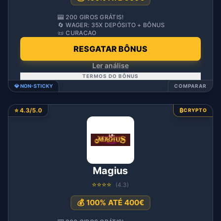
🎰
200 GIROS GRÁTIS!
🔄
WAGER: 35X DEPÓSITO + BÔNUS
📜
CURACAO
RESGATAR BÔNUS
Ler análise
TERMOS DO BÔNUS
💎 NON-STICKY
COMPARAR
⭐ 4.3/5.0
₿
CRYPTO
Magius
⭐⭐⭐⭐
(4.3)
💰 100% ATÉ 400€