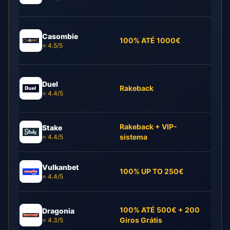
Casombie
100% ATÉ 1000€
Cur
⭐ 4.5/5
Duel
Rakeback
Oth
⭐ 4.4/5
Rakeback + VIP-
Stake
Oth
sistema
⭐ 4.4/5
Vulkanbet
100% UP TO 250€
Cur
⭐ 4.4/5
100% ATÉ 500€ + 200
Dragonia
Cur
Giros Grátis
⭐ 4.3/5