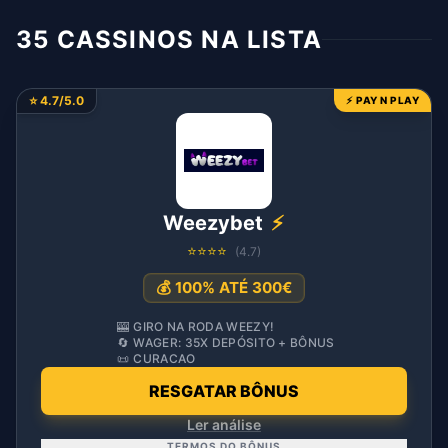
35 CASSINOS NA LISTA
⭐ 4.7/5.0
⚡ PAY N PLAY
Weezybet
⚡
⭐⭐⭐⭐
(4.7)
💰 100% ATÉ 300€
🎰
GIRO NA RODA WEEZY!
🔄
WAGER: 35X DEPÓSITO + BÔNUS
📜
CURACAO
RESGATAR BÔNUS
Ler análise
TERMOS DO BÔNUS