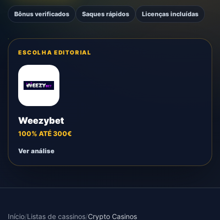
Bônus verificados
Saques rápidos
Licenças incluídas
ESCOLHA EDITORIAL
Weezybet
100% ATÉ 300€
Ver análise
Início
/
Listas de cassinos
/
Crypto Casinos