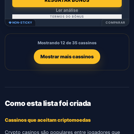
Ler análise
TERMOS DO BÔNUS
💎 NON-STICKY
COMPARAR
Mostrando 12 de 35 cassinos
Mostrar mais cassinos
Como esta lista foi criada
Cassinos que aceitam criptomoedas
Crypto casinos são populares entre jogadores que