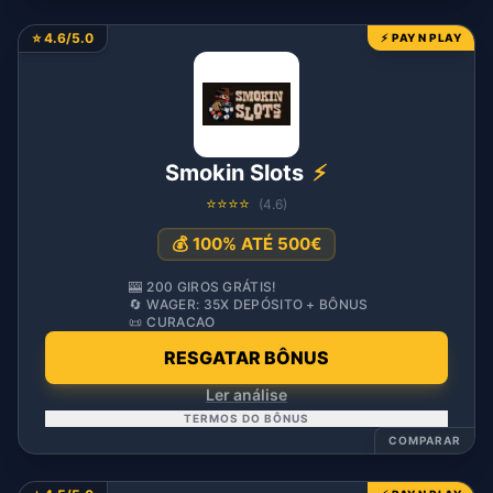
⭐ 4.6/5.0
⚡ PAY N PLAY
Smokin Slots
⚡
⭐⭐⭐⭐
(4.6)
💰 100% ATÉ 500€
🎰
200 GIROS GRÁTIS!
🔄
WAGER: 35X DEPÓSITO + BÔNUS
📜
CURACAO
RESGATAR BÔNUS
Ler análise
TERMOS DO BÔNUS
COMPARAR