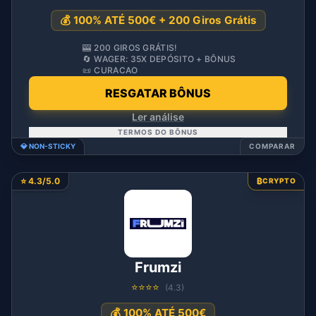
💰 100% ATÉ 500€ + 200 Giros Grátis
🎰
200 GIROS GRÁTIS!
🔄
WAGER: 35X DEPÓSITO + BÔNUS
📜
CURACAO
RESGATAR BÔNUS
Ler análise
TERMOS DO BÔNUS
💎 NON-STICKY
COMPARAR
⭐ 4.3/5.0
₿
CRYPTO
Frumzi
⭐⭐⭐⭐
(4.3)
💰 100% ATÉ 500€