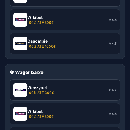
Wikibet
⭐ 4.6
100% ATÉ 500€
Casombie
⭐ 4.5
100% ATÉ 1000€
🔄 Wager baixo
Weezybet
⭐ 4.7
100% ATÉ 300€
Wikibet
⭐ 4.6
100% ATÉ 500€