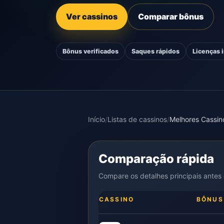
Ver cassinos
Comparar bônus
Bônus verificados
Saques rápidos
Licenças 
Início
/
Listas de cassinos
/
Melhores Cassin
Comparação rápida
Compare os detalhes principais antes 
CASSINO
BÔNUS