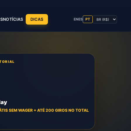
AS
NOTÍCIAS
DICAS
EN
ES
PT
TORIAL
day
ÁTIS SEM WAGER + ATÉ 200 GIROS NO TOTAL