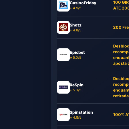
100 GI
CasinoFriday
ATÉ 20
⭐ 4.9/5
Shotz
200 Fre
⭐ 4.8/5
Desbloq
recompe
Epicbet
enquant
⭐ 5.0/5
aposta 
Desbloq
recompe
ReSpin
enquant
⭐ 5.0/5
retirada
Spinstation
100% A
⭐ 4.8/5