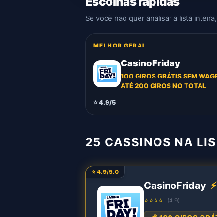
Escolhas rápidas
Se você não quer analisar a lista intei
MELHOR GERAL
CasinoFriday
100 GIROS GRÁTIS SEM WAG
ATÉ 200 GIROS NO TOTAL
⭐ 4.9/5
25 CASSINOS NA LI
⭐ 4.9/5.0
CasinoFriday
⚡
⭐⭐⭐⭐
(4.9)