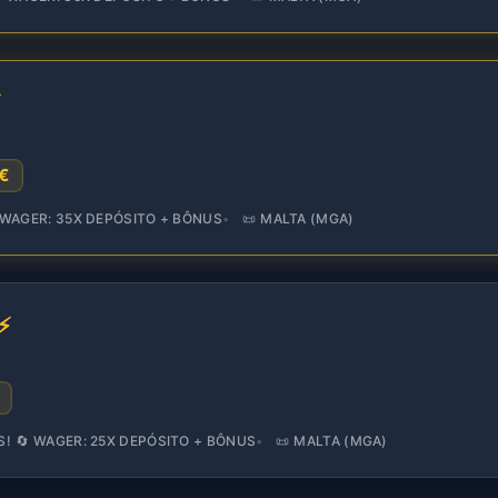
⚡
€
WAGER: 35X DEPÓSITO + BÔNUS
•
📜
MALTA (MGA)
⚡
S!
🔄
WAGER: 25X DEPÓSITO + BÔNUS
•
📜
MALTA (MGA)