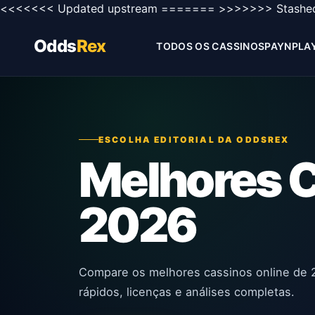
<<<<<<< Updated upstream
======= >>>>>>> Stashed
Odds
Rex
TODOS OS CASSINOS
PAYNPLA
ESCOLHA EDITORIAL DA ODDSREX
Melhores 
2026
Compare os melhores cassinos online de 
rápidos, licenças e análises completas.