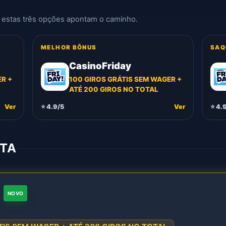
ra, estas três opções apontam o caminho.
MELHOR BÔNUS
SAQ
CasinoFriday
ER +
100 GIROS GRÁTIS SEM WAGER +
ATÉ 200 GIROS NO TOTAL
Ver
⭐ 4.9/5
Ver
⭐ 4.
STA
NOVO