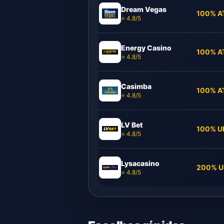
Dream Vegas
100% A
⭐ 4.8/5
Energy Casino
100% A
⭐ 4.8/5
Casimba
100% A
⭐ 4.8/5
LV Bet
100% U
⭐ 4.8/5
Lysacasino
200% U
⭐ 4.8/5