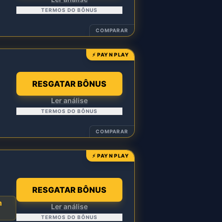
TERMOS DO BÔNUS
COMPARAR
⚡ PAY N PLAY
RESGATAR BÔNUS
Ler análise
TERMOS DO BÔNUS
COMPARAR
⚡ PAY N PLAY
RESGATAR BÔNUS
m
Ler análise
TERMOS DO BÔNUS