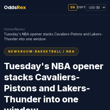
Odds
Rex
EN
ES
PT
Home
/
News
/
Tuesday's NBA opener stacks Cavaliers-Pistons and Lakers-
Thunder into one window
NEWSROOM
•
BASKETBALL / NBA
Tuesday's NBA opener
stacks Cavaliers-
Pistons and Lakers-
Thunder into one