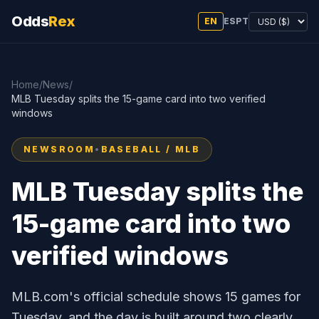
Odds
Rex
EN
ES
PT
Home
/
News
/
MLB Tuesday splits the 15-game card into two verified
windows
NEWSROOM
•
BASEBALL / MLB
MLB Tuesday splits the
15-game card into two
verified windows
MLB.com's official schedule shows 15 games for
Tuesday, and the day is built around two clearly