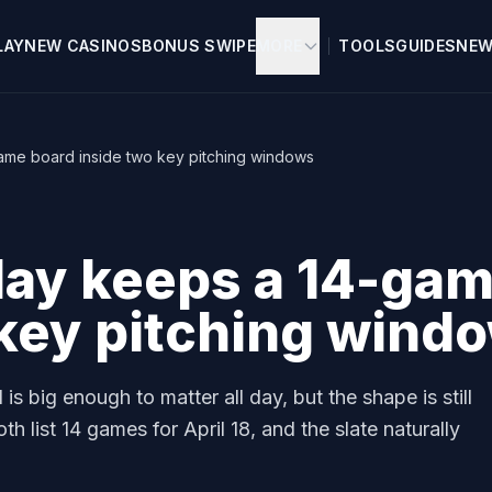
LAY
NEW CASINOS
BONUS SWIPE
MORE
TOOLS
GUIDES
NE
me board inside two key pitching windows
ay keeps a 14-gam
 key pitching wind
s big enough to matter all day, but the shape is still
list 14 games for April 18, and the slate naturally