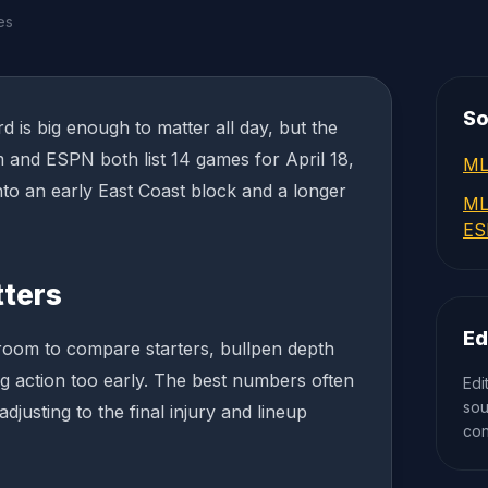
es
So
 is big enough to matter all day, but the
m and ESPN both list 14 games for April 18,
ML
into an early East Coast block and a longer
ML
ES
tters
Ed
 room to compare starters, bullpen depth
ng action too early. The best numbers often
Edi
sou
adjusting to the final injury and lineup
con