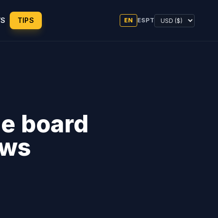
WS
TIPS
EN
ES
PT
e board
ows