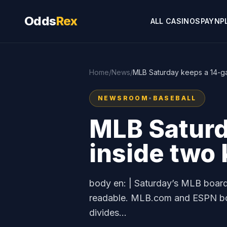
Odds
Rex
ALL CASINOS
PAYNP
Home
/
News
/
MLB Saturday keeps a 14-ga
NEWSROOM
•
BASEBALL
MLB Saturd
inside two
body en: | Saturday’s MLB board i
readable. MLB.com and ESPN both 
divides...