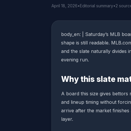
April 18, 2026
•
Editorial summary
•
2 sourc
body_en: | Saturday’s MLB board
shape is still readable. MLB.co
and the slate naturally divides 
evening run.
Why this slate ma
A board this size gives bettors
and lineup timing without forci
arrive after the market finishes 
layer.