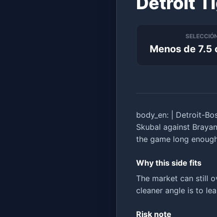
Detroit T
SELECCIÓ
Menos de 7.5 
body_en: | Detroit-Bo
Skubal against Brayan
the game long enough 
Why this side fits
The market can still 
cleaner angle is to le
Risk note