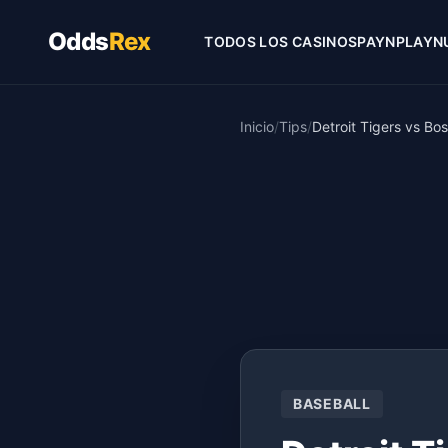
Odds
Rex
TODOS LOS CASINOS
PAYNPLAY
N
Inicio
/
Tips
/
Detroit Tigers vs Bo
BASEBALL