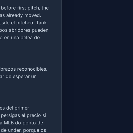
efore first pitch, the
has already moved.
sde el pitcheo. Tarik
mbos abridores pueden
to en una pelea de
brazos reconocibles.
gar de esperar un
tes del primer
persigas el precio si
 da MLB do ponto de
l de under, porque os