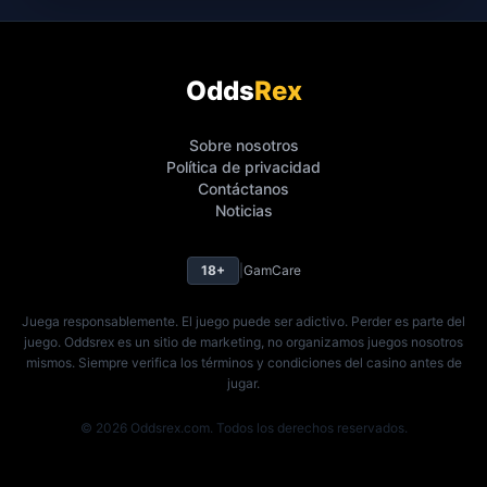
Odds
Rex
Sobre nosotros
Política de privacidad
Contáctanos
Noticias
18+
|
GamCare
Juega responsablemente. El juego puede ser adictivo. Perder es parte del
juego. Oddsrex es un sitio de marketing, no organizamos juegos nosotros
mismos. Siempre verifica los términos y condiciones del casino antes de
jugar.
© 2026 Oddsrex.com. Todos los derechos reservados.