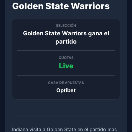
Golden State Warriors
SELECCIÓN
Golden State Warriors gana el
partido
CUOTAS
Live
CASA DE APUESTAS
Optibet
Indiana visita a Golden State en el partido mas