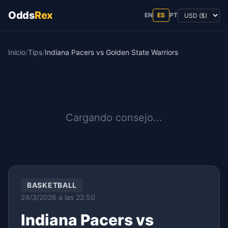
Odds
Rex
EN
ES
PT
Inicio
/
Tips
/
Indiana Pacers vs Golden State Warriors
Cargando consejo...
BASKETBALL
24/3/2026 a las 22:50
Indiana Pacers vs