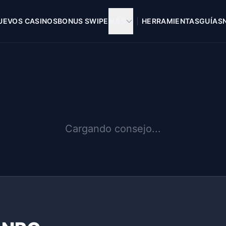
UEVOS CASINOS
BONUS SWIPE
MÁS
HERRAMIENTAS
GUÍAS
Cargando consejo...