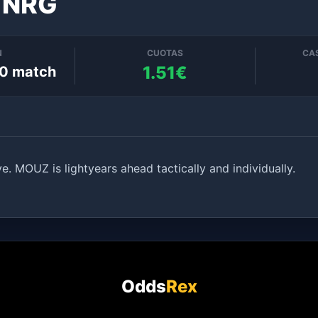
 NRG
N
CUOTAS
CA
1.51€
0 match
ve. MOUZ is lightyears ahead tactically and individually.
Odds
Rex