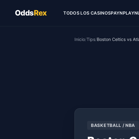
Odds
Rex
TODOS LOS CASINOS
PAYNPLAY
N
Inicio
/
Tips
/
Boston Celtics vs At
BASKETBALL / NBA