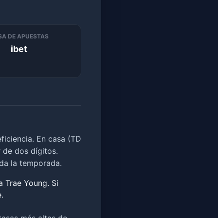
SA DE APUESTAS
ibet
ficiencia. En casa (TD
 de dos dígitos.
oda la temporada.
ra Trae Young. Si
.