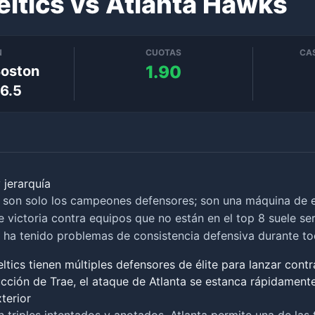
eltics vs Atlanta Hawks
N
CUOTAS
CA
1.90
Boston
16.5
 jerarquía
 son solo los campeones defensores; son una máquina de e
 victoria contra equipos que no están en el top 8 suele ser
o, ha tenido problemas de consistencia defensiva durante t
eltics tienen múltiples defensores de élite para lanzar cont
ucción de Trae, el ataque de Atlanta se estanca rápidamente
xterior