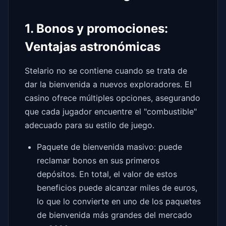
1. Bonos y promociones:
Ventajas astronómicas
Stelario no se contiene cuando se trata de
dar la bienvenida a nuevos exploradores. El
casino ofrece múltiples opciones, asegurando
que cada jugador encuentre el "combustible"
adecuado para su estilo de juego.
Paquete de bienvenida masivo: puede
reclamar bonos en sus primeros
depósitos. En total, el valor de estos
beneficios puede alcanzar miles de euros,
lo que lo convierte en uno de los paquetes
de bienvenida más grandes del mercado