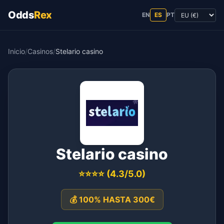
Odds
Rex
EN
ES
PT
Inicio
/
Casinos
/
Stelario casino
Stelario casino
⭐⭐⭐⭐ (4.3/5.0)
💰
100% HASTA 300€