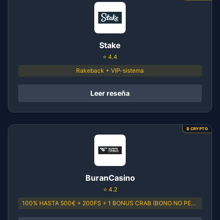
Stake
⭐ 4.4
Rakeback + VIP-sistema
Leer reseña
₿ CRYPTO
BuranCasino
⭐ 4.2
100% HASTA 500€ + 200FS + 1 BONUS CRAB (BONO NO PEGAJOSO)