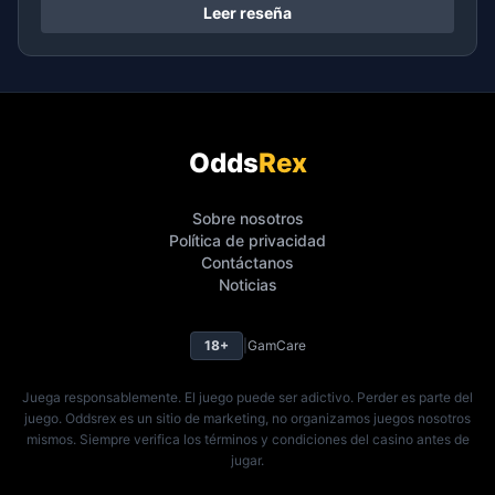
Leer reseña
Odds
Rex
Sobre nosotros
Política de privacidad
Contáctanos
Noticias
18+
|
GamCare
Juega responsablemente. El juego puede ser adictivo. Perder es parte del
juego. Oddsrex es un sitio de marketing, no organizamos juegos nosotros
mismos. Siempre verifica los términos y condiciones del casino antes de
jugar.