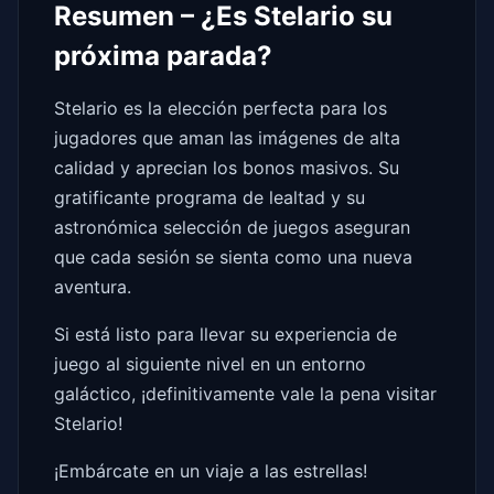
Resumen – ¿Es Stelario su
próxima parada?
Stelario es la elección perfecta para los
jugadores que aman las imágenes de alta
calidad y aprecian los bonos masivos. Su
gratificante programa de lealtad y su
astronómica selección de juegos aseguran
que cada sesión se sienta como una nueva
aventura.
Si está listo para llevar su experiencia de
juego al siguiente nivel en un entorno
galáctico, ¡definitivamente vale la pena visitar
Stelario!
¡Embárcate en un viaje a las estrellas!