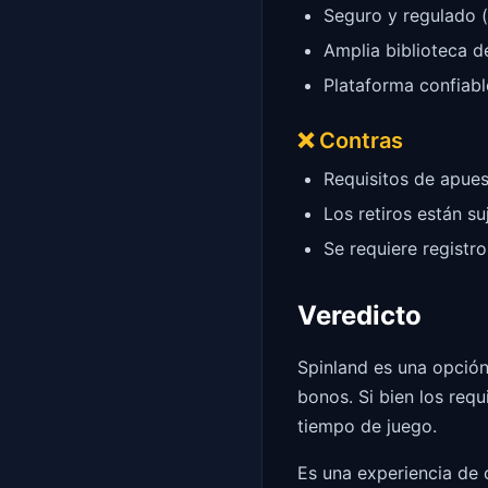
Seguro y regulado 
Amplia biblioteca d
Plataforma confiabl
❌ Contras
Requisitos de apues
Los retiros están s
Se requiere registr
Veredicto
Spinland es una opción
bonos. Si bien los req
tiempo de juego.
Es una experiencia de ca