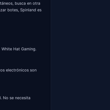
ntáneos, busca en otra
zar botes, Spinland es
, White Hat Gaming.
os electrónicos son
d. No se necesita