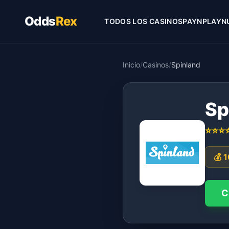
Odds
Rex
TODOS LOS CASINOS
PAYNPLAY
N
Inicio
/
Casinos
/
Spinland
Sp
⭐⭐⭐⭐
💰
1
C