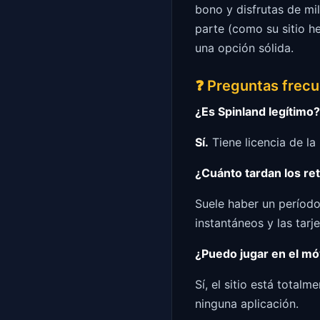
bono y disfrutas de mi
parte (como su sitio h
una opción sólida.
❓ Preguntas frec
¿Es Spinland legítimo?
Sí.
Tiene licencia de l
¿Cuánto tardan los ret
Suele haber un períod
instantáneos y las tarj
¿Puedo jugar en el mó
Sí, el sitio está tota
ninguna aplicación.