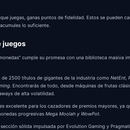
 que juegas, ganas puntos de fidelidad. Estos se pueden c
acumules lo suficiente.
e juegos
gamonedas" cumple su promesa con una biblioteca masiva im
de 2500 títulos de gigantes de la industria como
NetEnt, 
aming
. Encontrarás de todo, desde máquinas de frutas clási
ays de alta volatilidad.
 es excelente para los cazadores de premios mayores, ya q
monedas progresivas
Mega Moolah y WowPot
.
 sección sólida impulsada por Evolution Gaming y Pragmati