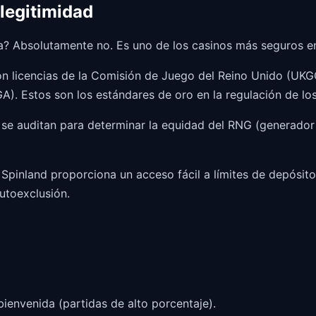
 legitimidad
a? Absolutamente no. Es uno de los casinos más seguros en
on licencias de la Comisión de Juego del Reino Unido (UKG
). Estos son los estándares de oro en la regulación de los
 se auditan para determinar la equidad del RNG (generado
Spinland proporciona un acceso fácil a límites de depósito
utoexclusión.
envenida (partidas de alto porcentaje).