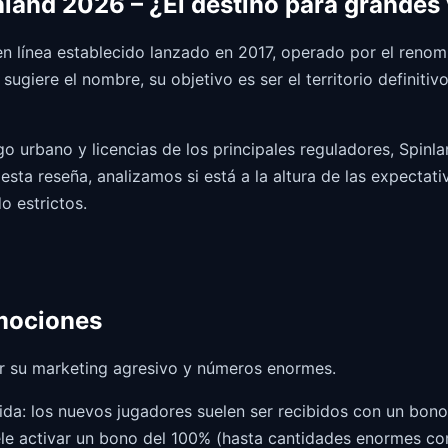
land 2026 – ¿El destino para grandes 
en línea establecido lanzado en 2017, operado por el reno
giere el nombre, su objetivo es ser el territorio definitivo
go urbano y licencias de los principales reguladores, Spin
sta reseña, analizamos si está a la altura de las expectativ
 estrictos.
omociones
r su marketing agresivo y números enormes.
da: los nuevos jugadores suelen ser recibidos con un bono 
ele activar un bono del 100% (hasta cantidades enormes c