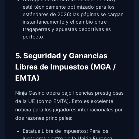
está técnicamente optimizado para los
estándares de 2026: las páginas se cargan
instantáneamente y el cambio entre
tragaperras y apuestas deportivas es
perfecto.
5. Seguridad y Ganancias
Libres de Impuestos (MGA /
EMTA)
Ninja Casino opera bajo licencias prestigiosas
de la UE (como EMTA). Esto es excelente
noticia para los jugadores internacionales por
dos razones principales:
Estatus Libre de Impuestos: Para los
jugadores dentro de la Unión Europea