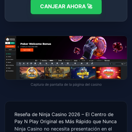
CANJEAR AHORA 🚀
Captura de pantalla de la página del casino
Reseña de Ninja Casino 2026 – El Centro de
Pay N Play Original es Más Rápido que Nunca
Ninja Casino no necesita presentación en el