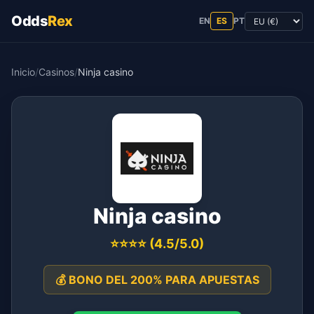
Odds
Rex
EN
ES
PT
Inicio
/
Casinos
/
Ninja casino
Ninja casino
⭐⭐⭐⭐ (4.5/5.0)
💰
BONO DEL 200% PARA APUESTAS