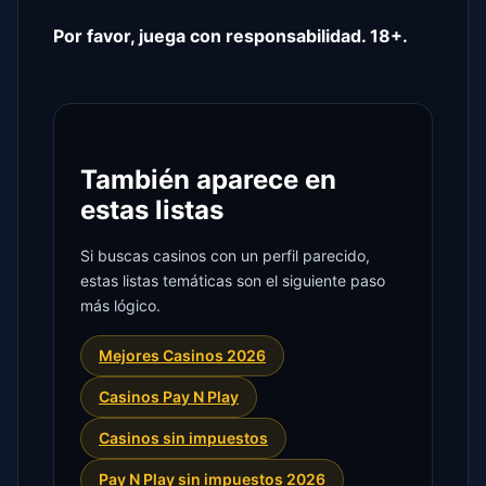
Por favor, juega con responsabilidad. 18+.
También aparece en
estas listas
Si buscas casinos con un perfil parecido,
estas listas temáticas son el siguiente paso
más lógico.
Mejores Casinos 2026
Casinos Pay N Play
Casinos sin impuestos
Pay N Play sin impuestos 2026