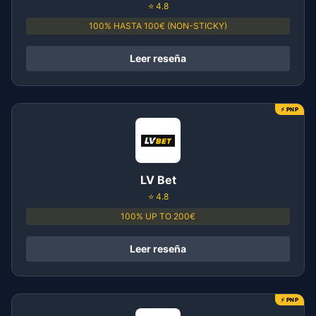
⭐ 4.8
100% HASTA 100€ (NON-STICKY)
Leer reseña
⚡ PNP
LV Bet
⭐ 4.8
100% UP TO 200€
Leer reseña
⚡ PNP