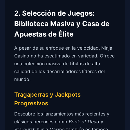
2. Selección de Juegos:
Biblioteca Masiva y Casa de
Apuestas de Élite
A pesar de su enfoque en la velocidad, Ninja
Casino no ha escatimado en variedad. Ofrece
una colección masiva de títulos de alta
calidad de los desarrolladores líderes del
mundo.
Tragaperras y Jackpots
Progresivos
Descubre los lanzamientos más recientes y
clásicos perennes como
Book of Dead
y
Starburst
. Ninja Casino también es famoso