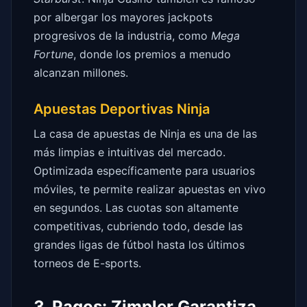
por albergar los mayores jackpots
progresivos de la industria, como
Mega
Fortune
, donde los premios a menudo
alcanzan millones.
Apuestas Deportivas Ninja
La casa de apuestas de Ninja es una de las
más limpias e intuitivas del mercado.
Optimizada específicamente para usuarios
móviles, te permite realizar apuestas en vivo
en segundos. Las cuotas son altamente
competitivas, cubriendo todo, desde las
grandes ligas de fútbol hasta los últimos
torneos de E-sports.
3. Pagos: Zimpler Garantiza