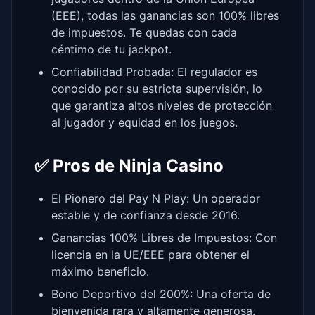
(EEE), todas las ganancias son 100% libres
de impuestos. Te quedas con cada
céntimo de tu jackpot.
Confiabilidad Probada: El regulador es
conocido por su estricta supervisión, lo
que garantiza altos niveles de protección
al jugador y equidad en los juegos.
✅ Pros de Ninja Casino
El Pionero del Pay N Play: Un operador
estable y de confianza desde 2016.
Ganancias 100% Libres de Impuestos: Con
licencia en la UE/EEE para obtener el
máximo beneficio.
Bono Deportivo del 200%: Una oferta de
bienvenida rara y altamente generosa.