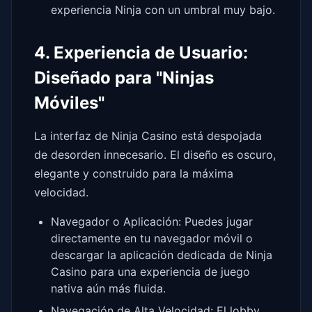
experiencia Ninja con un umbral muy bajo.
4. Experiencia de Usuario:
Diseñado para "Ninjas
Móviles"
La interfaz de Ninja Casino está despojada
de desorden innecesario. El diseño es oscuro,
elegante y construido para la máxima
velocidad.
Navegador o Aplicación: Puedes jugar
directamente en tu navegador móvil o
descargar la aplicación dedicada de Ninja
Casino para una experiencia de juego
nativa aún más fluida.
Navegación de Alta Velocidad: El lobby