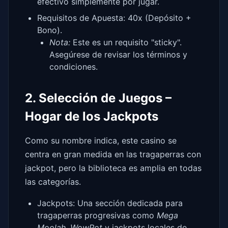
efectivo simplemente por jugar.
Requisitos de Apuesta: 40x (Depósito +
Bono).
Nota:
Este es un requisito "sticky".
Asegúrese de revisar los términos y
condiciones.
2. Selección de Juegos –
Hogar de los Jackpots
Como su nombre indica, este casino se
centra en gran medida en las tragaperras con
jackpot, pero la biblioteca es amplia en todas
las categorías.
Jackpots: Una sección dedicada para
tragaperras progresivas como
Mega
Moolah
,
WowPot
y jackpots locales de