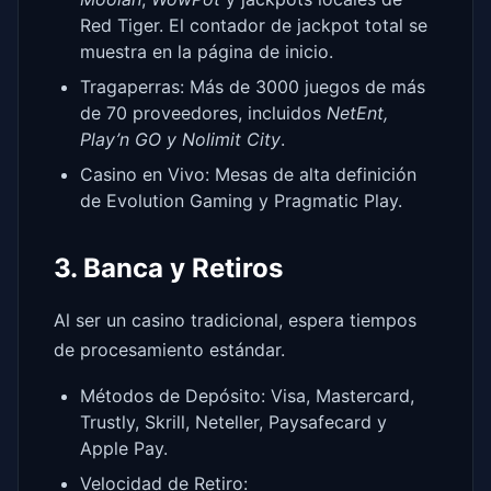
Red Tiger. El contador de jackpot total se
muestra en la página de inicio.
Tragaperras: Más de 3000 juegos de más
de 70 proveedores, incluidos
NetEnt,
Play’n GO y Nolimit City
.
Casino en Vivo: Mesas de alta definición
de Evolution Gaming y Pragmatic Play.
3. Banca y Retiros
Al ser un casino tradicional, espera tiempos
de procesamiento estándar.
Métodos de Depósito: Visa, Mastercard,
Trustly, Skrill, Neteller, Paysafecard y
Apple Pay.
Velocidad de Retiro: