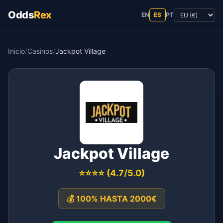
Odds
Rex
EN
ES
PT
Inicio
/
Casinos
/
Jackpot Village
Jackpot Village
⭐⭐⭐⭐ (4.7/5.0)
💰
100% HASTA 2000€