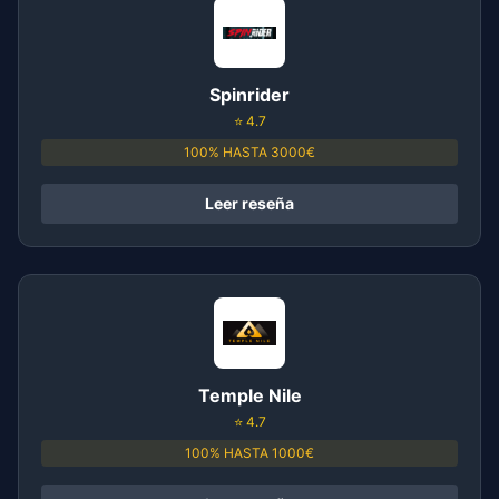
Spinrider
⭐ 4.7
100% HASTA 3000€
Leer reseña
Temple Nile
⭐ 4.7
100% HASTA 1000€