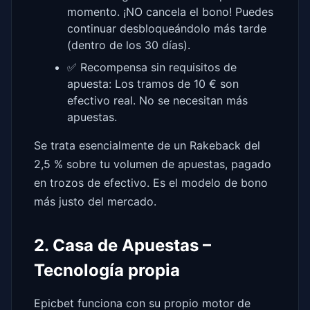
momento. ¡NO cancela el bono! Puedes
continuar desbloqueándolo más tarde
(dentro de los 30 días).
✅ Recompensa sin requisitos de
apuesta: Los tramos de 10 € son
efectivo real. No se necesitan más
apuestas.
Se trata esencialmente de un Rakeback del
2,5 % sobre tu volumen de apuestas, pagado
en trozos de efectivo. Es el modelo de bono
más justo del mercado.
2. Casa de Apuestas –
Tecnología propia
Epicbet funciona con su propio motor de