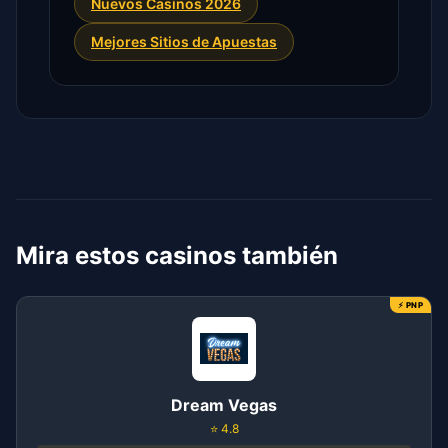
Nuevos Casinos 2026
Mejores Sitios de Apuestas
Mira estos casinos también
⚡ PNP
Dream Vegas
⭐ 4.8