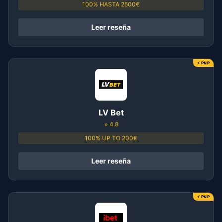
100% HASTA 2500€
Leer reseña
⚡ PNP
LV Bet
⭐ 4.8
100% UP TO 200€
Leer reseña
⚡ PNP