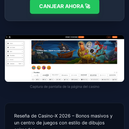
CANJEAR AHORA 🚀
Captura de pantalla de la página del casino
Reseña de Casino-X 2026 – Bonos masivos y
un centro de juegos con estilo de dibujos