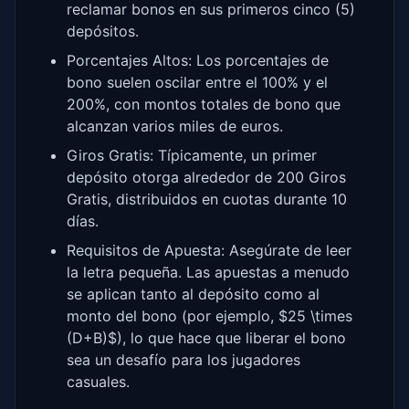
reclamar bonos en sus primeros cinco (5)
depósitos.
Porcentajes Altos: Los porcentajes de
bono suelen oscilar entre el 100% y el
200%, con montos totales de bono que
alcanzan varios miles de euros.
Giros Gratis: Típicamente, un primer
depósito otorga alrededor de 200 Giros
Gratis, distribuidos en cuotas durante 10
días.
Requisitos de Apuesta: Asegúrate de leer
la letra pequeña. Las apuestas a menudo
se aplican tanto al depósito como al
monto del bono (por ejemplo, $25 \times
(D+B)$), lo que hace que liberar el bono
sea un desafío para los jugadores
casuales.