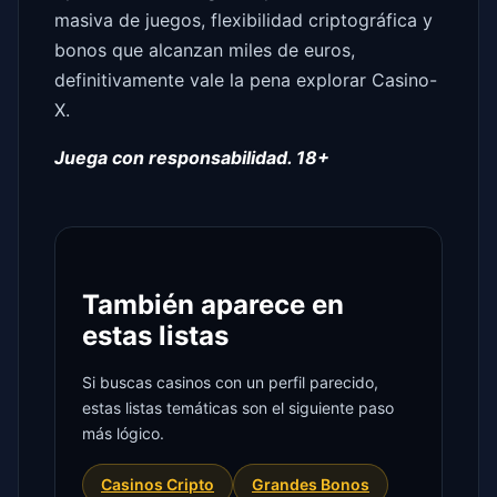
masiva de juegos, flexibilidad criptográfica y
bonos que alcanzan miles de euros,
definitivamente vale la pena explorar Casino-
X.
Juega con responsabilidad. 18+
También aparece en
estas listas
Si buscas casinos con un perfil parecido,
estas listas temáticas son el siguiente paso
más lógico.
Casinos Cripto
Grandes Bonos