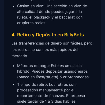
Casino en vivo: Una sección en vivo de
alta calidad donde puedes jugar a la
ruleta, el blackjack y el baccarat con
crupieres reales.
4. Retiro y Depósito en BillyBets
Las transferencias de dinero son fáciles, pero
los retiros no son los más rápidos del
mercado.
Métodos de pago: Este es un casino
híbrido. Puedes depositar usando euros
(banca en línea/tarjeta) o criptononedas.
Tiempo de retiro: Los retiros son
procesados manualmente por el
departamento de finanzas. El proceso
suele tardar de 1 a 3 días hábiles.