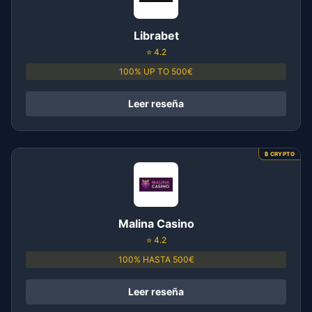
Librabet
⭐ 4.2
100% UP TO 500€
Leer reseña
₿ CRYPTO
Malina Casino
⭐ 4.2
100% HASTA 500€
Leer reseña