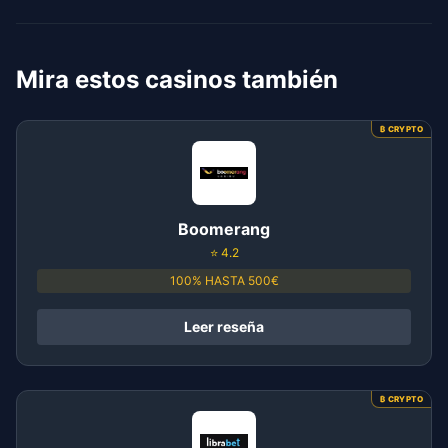
Mira estos casinos también
₿ CRYPTO
Boomerang
⭐ 4.2
100% HASTA 500€
Leer reseña
₿ CRYPTO