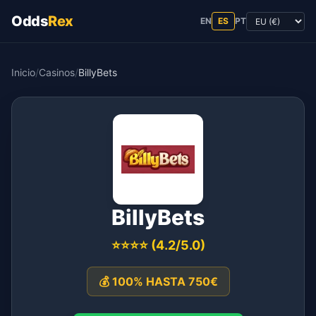
Odds
Rex
EN
ES
PT
Inicio
/
Casinos
/
BillyBets
BillyBets
⭐⭐⭐⭐ (4.2/5.0)
💰
100% HASTA 750€