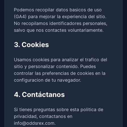
Podemos recopilar datos basicos de uso
(GA4) para mejorar la experiencia del sitio.
No recopilamos identificadores personales,
salvo que nos contactes voluntariamente.
3. Cookies
Usamos cookies para analizar el trafico del
sitio y personalizar contenido. Puedes
controlar las preferencias de cookies en la
configuracion de tu navegador.
4. Contáctanos
Si tienes preguntas sobre esta politica de
privacidad, contactanos en
info@oddsrex.com
.