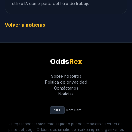
utilizó IA como parte del flujo de trabajo.
Volver a noticias
Odds
Rex
Sobre nosotros
Política de privacidad
Contáctanos
Noticias
18+
|
GamCare
Juega responsablemente. El juego puede ser adictivo. Perder es
parte del juego. Oddsrex es un sitio de marketing, no organizamos