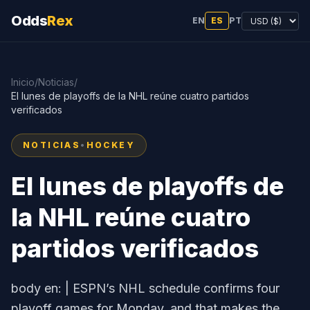
Odds
Rex
EN
ES
PT
Inicio
/
Noticias
/
El lunes de playoffs de la NHL reúne cuatro partidos
verificados
NOTICIAS
•
HOCKEY
El lunes de playoffs de
la NHL reúne cuatro
partidos verificados
body en: | ESPN’s NHL schedule confirms four
playoff games for Monday, and that makes the