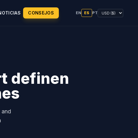
NOTICIAS
CONSEJOS
EN
ES
PT
rt definen
nes
p and
h