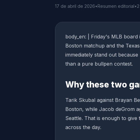
17 de abril de 2026
•
Resumen editorial
•
2
body_en: | Friday's MLB board i
Boston matchup and the Texas-
immediately stand out because b
than a pure bullpen contest.
Why these two ga
Tarik Skubal against Brayan Be
Boston, while Jacob deGrom aga
Seattle. That is enough to give
across the day.