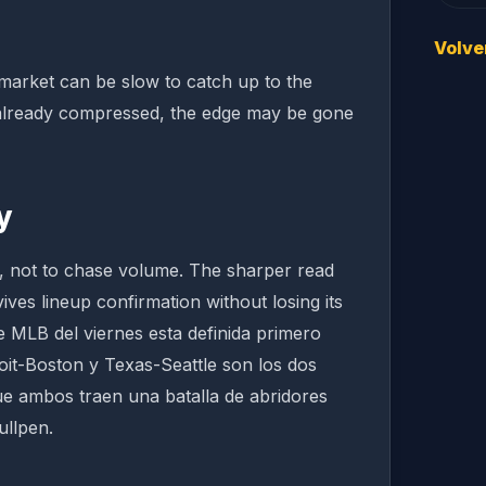
Volve
e market can be slow to catch up to the
ns already compressed, the edge may be gone
y
s, not to chase volume. The sharper read
vives lineup confirmation without losing its
de MLB del viernes esta definida primero
oit-Boston y Texas-Seattle son los dos
e ambos traen una batalla de abridores
ullpen.