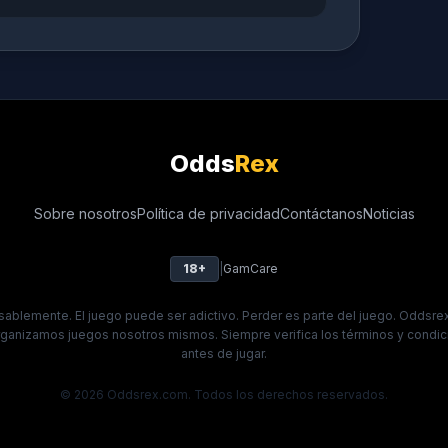
Odds
Rex
Sobre nosotros
Política de privacidad
Contáctanos
Noticias
18+
|
GamCare
ablemente. El juego puede ser adictivo. Perder es parte del juego. Oddsrex 
rganizamos juegos nosotros mismos. Siempre verifica los términos y condic
antes de jugar.
© 2026 Oddsrex.com. Todos los derechos reservados.