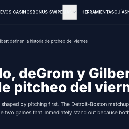
EVOS CASINOS
BONUS SWIPE
MÁS
HERRAMIENTAS
GUÍAS
bert definen la historia de pitcheo del viernes
lo, deGrom y Gilbe
 de pitcheo del vier
 shaped by pitching first. The Detroit-Boston matchu
he two games that immediately stand out because bot