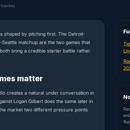
 fuentes
Fu
s shaped by pitching first. The Detroit-
Seattle matchup are the two games that
Ti
oth bring a credible starter battle rather
Li
Ra
20
mes matter
llo creates a natural under conversation in
No
inst Logan Gilbert does the same later in
Res
 the market two different pressure points
enl
flu