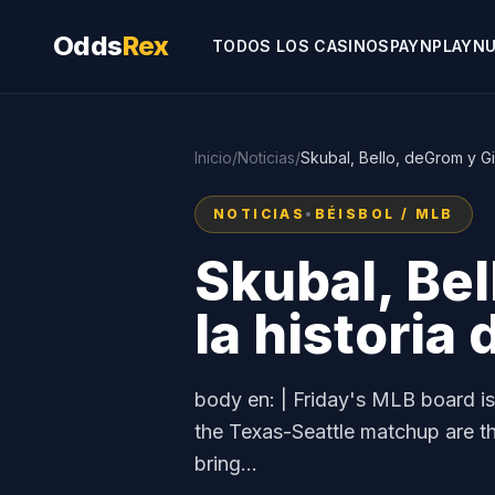
Odds
Rex
TODOS LOS CASINOS
PAYNPLAY
NU
Inicio
/
Noticias
/
Skubal, Bello, deGrom y Gil
NOTICIAS
•
BÉISBOL / MLB
Skubal, Bel
la historia
body en: | Friday's MLB board is
the Texas-Seattle matchup are t
bring...