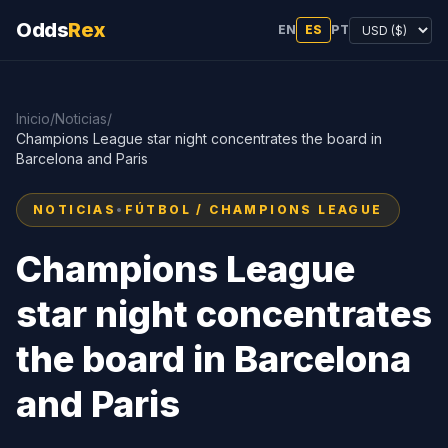
Odds
Rex
EN
ES
PT
Inicio
/
Noticias
/
Champions League star night concentrates the board in
Barcelona and Paris
NOTICIAS
•
FÚTBOL / CHAMPIONS LEAGUE
Champions League
star night concentrates
the board in Barcelona
and Paris