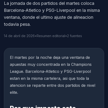
La jornada de dos partidos del martes coloca
Barcelona-Atletico y PSG-Liverpool en la misma
ventana, donde el ultimo ajuste de alineacion
todavia pesa.
14 de abril de 2026
•
Resumen editorial
•
2 fuentes
El martes por la noche deja una ventana de
apuestas muy concentrada en la Champions
League. Barcelona-Atletico y PSG-Liverpool
estan en la misma cartelera, asi que toda la
atencion se reparte entre dos partidos de nivel
elite.