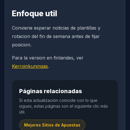
Enfoque util
Conviene esperar noticias de plantillas y
rotacion del fin de semana antes de fijar
posicion.
Para la version en finlandes, ver
Kerroinkuningas
.
Páginas relacionadas
Si esta actualización coincide con lo que
sigues, estas páginas son el siguiente clic más
útil.
Mejores Sitios de Apuestas