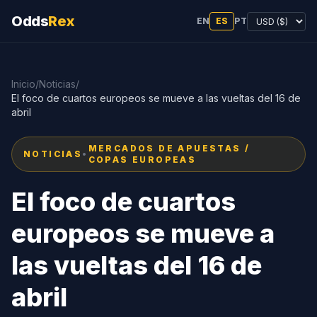
Odds
Rex
EN
ES
PT
Inicio
/
Noticias
/
El foco de cuartos europeos se mueve a las vueltas del 16 de
abril
MERCADOS DE APUESTAS /
NOTICIAS
•
COPAS EUROPEAS
El foco de cuartos
europeos se mueve a
las vueltas del 16 de
abril