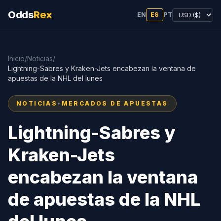
Odds
Rex
EN
ES
PT
Inicio
/
Noticias
/
Lightning-Sabres y Kraken-Jets encabezan la ventana de
apuestas de la NHL del lunes
NOTICIAS
•
MERCADOS DE APUESTAS
Lightning-Sabres y
Kraken-Jets
encabezan la ventana
de apuestas de la NHL