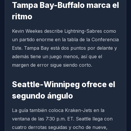
Tampa Bay-Buffalo marca el
ritmo
Kevin Weekes describe Lightning-Sabres como
un partido enorme en la tabla de la Conferencia
Este. Tampa Bay está dos puntos por delante y
además tiene un juego menos, así que el
margen de error sigue siendo corto.
Seattle-Winnipeg ofrece el
segundo ángulo
La guía también coloca Kraken-Jets en la
ventana de las 7:30 p.m. ET. Seattle llega con
cuatro derrotas seguidas y ocho de nueve,